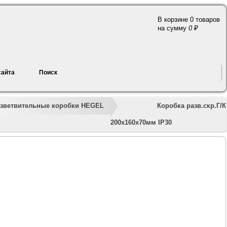
В корзине 0 товаров
a
на сумму
0
сайта
Поиск
»
»
»
»
»
»
Коробка разв.скр.Г/К
зветвительные коробки HEGEL
200х160х70мм IP30