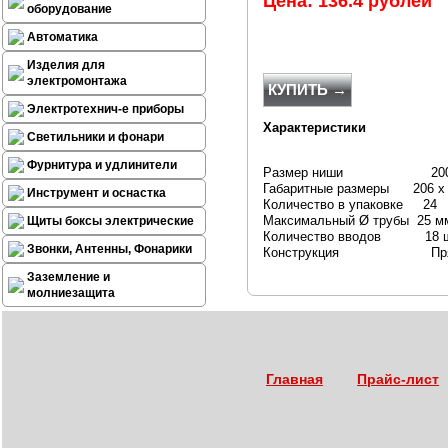
Цена: 136.4 рублей
оборудование
Автоматика
Изделия для
электромонтажа
КУПИТЬ →
Электротехнич-е приборы
Характеристики
Светильники и фонари
Фурнитура и удлинители
Размер ниши 200 x 1
Габаритные размеры 206 x 
Инструмент и оснастка
Количество в упаковке 24
Максимальный Ø трубы 25 м
Щиты боксы электрические
Количество вводов 18 
Звонки, Антенны, Фонарики
Конструкция Прямоуголь
Заземление и
молниезащита
Главная
Прайс-лист