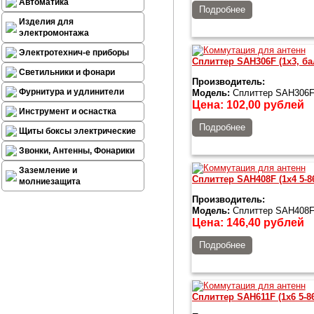
Автоматика
Подробнее
Изделия для
электромонтажа
Электротехнич-е приборы
Сплиттер SAH306F (1x3, ба
Светильники и фонари
Производитель:
Фурнитура и удлинители
Модель:
Сплиттер SAH306F 
Цена:
102,00
рублей
Инструмент и оснастка
Подробнее
Щиты боксы электрические
Звонки, Антенны, Фонарики
Заземление и
Сплиттер SAH408F (1x4 5-8
молниезащита
Производитель:
Модель:
Сплиттер SAH408F (
Цена:
146,40
рублей
Подробнее
Сплиттер SAH611F (1x6 5-8