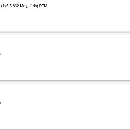
(1x6 5-862 Мгц, 11db) RTM
F
V