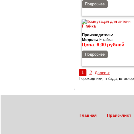
Подробнее
F гайка
Производитель:
Модель:
F гайка
Цена:
6,00
рублей
Подробнее
1
2
Далее >
Переходники, гнёзда, штекке
Главная
Прайс-лист