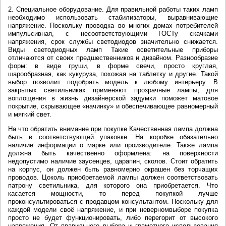
2. Специальное оборудование. Для правильной работы таких ламп
необходимо использовать стабилизаторы, выравнивающие
напряжение. Поскольку проводка во многих домах потребителей
импульсивная, с несоответствующими ГОСТу скачками
напряжения, срок службы светодиодов значительно снижается.
Виды светодиодных ламп Такие осветительные приборы
отличаются от своих предшественников и дизайном. Разнообразие
форм: в виде груши, в форме свечи, просто круглая,
шарообразная, как кукуруза, похожая на таблетку и другие. Такой
выбор позволит подобрать модель к любому интерьеру. В
закрытых светильниках применяют прозрачные лампы, для
воплощения в жизнь дизайнерской задумки поможет матовое
покрытие, скрывающее «начинку» и обеспечивающее равномерный
и мягкий свет.
На что обратить внимание при покупке Качественная лампа должна
быть в соответствующей упаковке. На коробке обязательно
наличие информации о марке или производителе. Также лампа
должна быть качественно оформлена: на поверхности
недопустимо наличие заусенцев, царапин, сколов. Стоит обратить
на корпус, он должен быть равномерно окрашен без торчащих
проводов. Цоколь приобретаемой лампы должен соответствовать
патрону светильника, для которого она приобретается. Что
касается мощности, то перед покупкой лучше
проконсультироваться с продавцом консультантом. Поскольку для
каждой модели своё напряжение, и при неверномвыборе покупка
просто не будет функционировать, либо перегорит от высокого
напряжения. От правильного выбора и грамотного использования