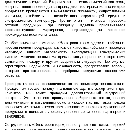
долговечность изделий. Второй этап — технологический контроль,
когда на линии производства проводится тестирование параметров
продукции: проверяются механическая прочность, сопротивление
изоляции, стойкость к воздействию окружающей среды и
экстремальных температур. Третий этап — итоговая проверка
готовой продукции, где каждому изделию присваивается
соответствующая маркировка, подтверждающая успешное
прохождение всех испытаний.
Особое внимание компания «Электрооптторг» уделяет кабельно-
проводниковой продукции, так как от качества кабелей и проводов
напрямую зависит безопасность эксплуатации электрических
систем. Некачественные материалы могут привести к короткому
замыканию, пожару и другим аварийным ситуациям. Поэтому мы
гарантируем надежность и безопасность, предоставляя товары,
которые протестированы и одобрены ведущими экспертами
отрасли.
Проверка качества не заканчивается на производственном этапе.
Прежде чем товары попадут на наши склады и в ассортимент для
клиентов, мы также проводим дополнительный внутренний
контроль. Это включает проведение выборочных тестов, сверку
документации и визуальный осмотр каждой партии. Такой подход
позволяет исключить вероятность попадания на рынок бракованной
продукции и повысить уровень доверия со стороны партнеров и
заказчиков.
Сотрудничая с «Электрооптторг», вы получаете не только широкий
ассортимент современных электротехнических товаров, но и