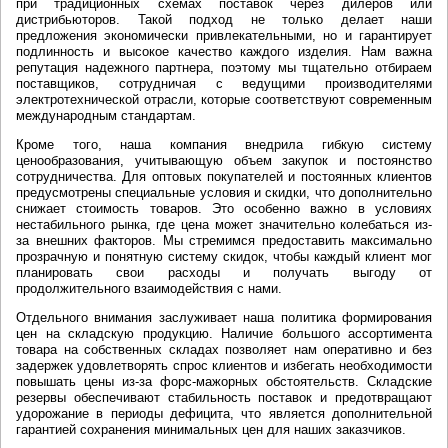
при традиционных схемах поставок через дилеров или
дистрибьюторов. Такой подход не только делает наши
предложения экономически привлекательными, но и гарантирует
подлинность и высокое качество каждого изделия. Нам важна
репутация надежного партнера, поэтому мы тщательно отбираем
поставщиков, сотрудничая с ведущими производителями
электротехнической отрасли, которые соответствуют современным
международным стандартам.
Кроме того, наша компания внедрила гибкую систему
ценообразования, учитывающую объем закупок и постоянство
сотрудничества. Для оптовых покупателей и постоянных клиентов
предусмотрены специальные условия и скидки, что дополнительно
снижает стоимость товаров. Это особенно важно в условиях
нестабильного рынка, где цена может значительно колебаться из-
за внешних факторов. Мы стремимся предоставить максимально
прозрачную и понятную систему скидок, чтобы каждый клиент мог
планировать свои расходы и получать выгоду от
продолжительного взаимодействия с нами.
Отдельного внимания заслуживает наша политика формирования
цен на складскую продукцию. Наличие большого ассортимента
товара на собственных складах позволяет нам оперативно и без
задержек удовлетворять спрос клиентов и избегать необходимости
повышать цены из-за форс-мажорных обстоятельств. Складские
резервы обеспечивают стабильность поставок и предотвращают
удорожание в периоды дефицита, что является дополнительной
гарантией сохранения минимальных цен для наших заказчиков.