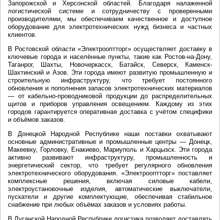
Запорожской и Херсонской областей. Благодаря налаженной
логистической системе и сотрудничеству с проверенными
производителями, мы обеспечиваем качественное и доступное
оборудование для электротехнических нужд бизнеса и частных
клиентов.
В Ростовской области «Электрооптторг» осуществляет доставку в
ключевые города и населённые пункты, такие как Ростов-на-Дону,
Таганрог, Шахты, Новочеркасск, Батайск, Северск, Каменск-
Шахтинский и Азов. Эти города имеют развитую промышленную и
строительную инфраструктуру, что требует постоянного
обновления и пополнения запасов электротехнических материалов
— от кабельно-проводниковой продукции до распределительных
щитов и приборов управления освещением. Каждому из этих
городов гарантируется оперативная доставка с учётом специфики
и объёмов заказов.
В Донецкой Народной Республике наши поставки охватывают
основные административные и промышленные центры — Донецк,
Макеевку, Горловку, Енакиево, Мариуполь и Харцызск. Эти города
активно развивают инфраструктуру, промышленность и
энергетический сектор, что требует регулярного обновления
электротехнического оборудования. «Электрооптторг» поставляет
комплексные решения, включая силовые кабели,
электроустановочные изделия, автоматические выключатели,
пускатели и другие комплектующие, обеспечивая стабильное
снабжение при любых объёмах заказов и условиях работы.
В Луганской Народной Республике логистика позволяет доставлять