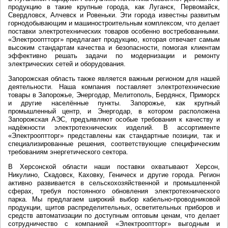
продукцию в такие крупные города, как Луганск, Первомайск,
Свердловск, Алчевск и Ровеньки. Эти города известны развитым
горнодобывающим и машиностроительным комплексом, что делает
поставки электротехнических товаров особенно востребованными.
«Электрооптторг» предлагает продукцию, которая отвечает самым
высоким стандартам качества и безопасности, помогая клиентам
эффективно решать задачи по модернизации и ремонту
электрических сетей и оборудования.
Запорожская область также является важным регионом для нашей
деятельности. Наша компания поставляет электротехнические
товары в Запорожье, Энергодар, Мелитополь, Бердянск, Приморск
и другие населённые пункты. Запорожье, как крупный
промышленный центр, и Энергодар, в котором расположена
Запорожская АЭС, предъявляют особые требования к качеству и
надёжности электротехнических изделий. В ассортименте
«Электрооптторг» представлены как стандартные позиции, так и
специализированные решения, соответствующие специфическим
требованиям энергетического сектора.
В Херсонской области наши поставки охватывают Херсон,
Никулино, Скадовск, Каховку, Геническ и другие города. Регион
активно развивается в сельскохозяйственной и промышленной
сферах, требуя постоянного обновления электротехнического
парка. Мы предлагаем широкий выбор кабельно-проводниковой
продукции, щитов распределительных, осветительных приборов и
средств автоматизации по доступным оптовым ценам, что делает
сотрудничество с компанией «Электрооптторг» выгодным и