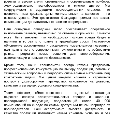
розетки и выключатели, светильники и осветительные приборы,
электродвигатели, трансформаторы и многое другое. Мы
сотрудничаем с ведущими производителями отрасли, что
позволяет нам держать цены минимальными, а качество — на
высшем уровне. Это достигается благодаря прямым поставкам,
исключающим дополнительные наценки посредников.
Наш обширный складской запас обеспечивает оперативное
выполнение заказов, независимо от объема и срочности. Клиенты
могут быть уверены, что необходимая позиция всегда будет в
наличии и готова к отправке в кратчайшие сроки. Постоянное
обновление ассортимента и расширение номенклатуры позволяют
нам идти в ногу с современными технологиями и потребностями
рынка, предлагая новые решения для энергосбережения,
автоматизации и повышения безопасности.
Кроме того, наши специалисты всегда готовы предложить
профессиональную консультацию по выбору продукции, помочь с
техническими вопросами и подобрать оптимальные материалы под
конкретные задачи. Мы ценим каждого клиента и стремимся
построить долгосрочное партнерство, основанное на доверии,
качестве и выгодных условиях сотрудничества.
Таким образом, «Электрооптторг» — надежный поставщик
широкого спектра электротехнических товаров и кабельно-
проводниковой продукции, предлагающий более 40 000
наименований на складе по самым доступным ценам напрямую от
производителей. Наш ассортимент, высокая доступность и
качество продукции позволяют нашим клиентам успешно и без