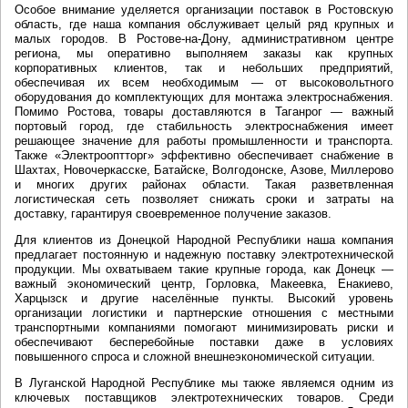
Особое внимание уделяется организации поставок в Ростовскую
область, где наша компания обслуживает целый ряд крупных и
малых городов. В Ростове-на-Дону, административном центре
региона, мы оперативно выполняем заказы как крупных
корпоративных клиентов, так и небольших предприятий,
обеспечивая их всем необходимым — от высоковольтного
оборудования до комплектующих для монтажа электроснабжения.
Помимо Ростова, товары доставляются в Таганрог — важный
портовый город, где стабильность электроснабжения имеет
решающее значение для работы промышленности и транспорта.
Также «Электрооптторг» эффективно обеспечивает снабжение в
Шахтах, Новочеркасске, Батайске, Волгодонске, Азове, Миллерово
и многих других районах области. Такая разветвленная
логистическая сеть позволяет снижать сроки и затраты на
доставку, гарантируя своевременное получение заказов.
Для клиентов из Донецкой Народной Республики наша компания
предлагает постоянную и надежную поставку электротехнической
продукции. Мы охватываем такие крупные города, как Донецк —
важный экономический центр, Горловка, Макеевка, Енакиево,
Харцызск и другие населённые пункты. Высокий уровень
организации логистики и партнерские отношения с местными
транспортными компаниями помогают минимизировать риски и
обеспечивают бесперебойные поставки даже в условиях
повышенного спроса и сложной внешнеэкономической ситуации.
В Луганской Народной Республике мы также являемся одним из
ключевых поставщиков электротехнических товаров. Среди