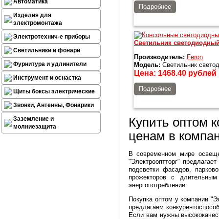
Автоматика
Подробнее
Изделия для
электромонтажа
Электротехнич-е приборы
Светильник светодиодный 
Светильники и фонари
Производитель:
Feron
Фурнитура и удлинители
Модель:
Светильник светод
Цена:
1468.40
рублей
Инструмент и оснастка
Подробнее
Щиты боксы электрические
Звонки, Антенны, Фонарики
Купить оптом 
Заземление и
молниезащита
ценам в компан
В современном мире освеще
"Электрооптторг" предлагае
подсветки фасадов, парков
прожекторов с длительным
энергопотреблении.
Покупка оптом у компании "Э
предлагаем конкурентоспосо
Если вам нужны высококачес