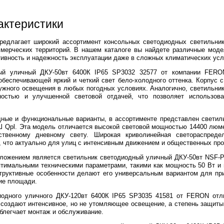
актеристики
предлагает широкий ассортимент консольных светодиодных светильни
мерческих территорий. В нашем каталоге вы найдете различные мод
ивность и надежность эксплуатации даже в сложных климатических усл
ный уличный ДКУ-50вт 6400К IP65 SP3032 32577 от компании FERO
обеспечивающей яркий и четкий свет бело-холодного оттенка. Корпус с 
ужного освещения в любых погодных условиях. Аналогично, светильни
остью и улучшенной световой отдачей, что позволяет использов
щные и функциональные варианты, в ассортименте представлен светил
 Qpl. Эта модель отличается высокой световой мощностью 14400 люме
ственному дневному свету. Широкая криволинейная светораспреде
что актуально для улиц с интенсивным движением и общественных про
ожением является светильник светодиодный уличный ДКУ-50вт NSF-PW
тимальными техническими параметрами, такими как мощность 50 Вт и 
нструктивные особенности делают его универсальным вариантом для п
ие площади.
иодного уличного ДКУ-120вт 6400К IP65 SP3035 41581 от FERON отл
 создают интенсивное, но не утомляющее освещение, а степень защиты 
облегчает монтаж и обслуживание.