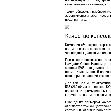
проверенную по стандартам
качественное освещение, кот
Таким образом, приобретени
ассортимента и гарантирован
предприятиях.
Качество консол
Компания «Электрооптторг» з
светильников высокого качес
что подтверждается использ
При выборе оптовых поставок
Navigator Group. Например,
защиты IP65, что делает ег
время, более мощный вариан
поток при сохранении тех же
Для тех, кто ищет экземпл
535х260х64мм с широкой КСС
парковок и промышленных з
количестве светильников и, к
Еще одним примером качест
отличается точной цветовой 
светильник отлично подходит