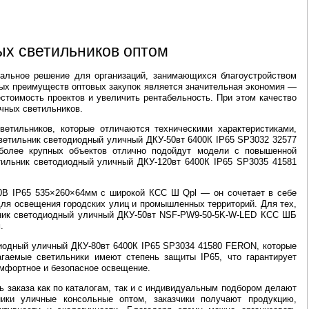
ых светильников оптом
мальное решение для организаций, занимающихся благоустройством
вых преимуществ оптовых закупок является значительная экономия —
стоимость проектов и увеличить рентабельность. При этом качество
чных светильников.
етильников, которые отличаются техническими характеристиками,
ветильник светодиодный уличный ДКУ-50вт 6400К IP65 SP3032 32577
более крупных объектов отлично подойдут модели с повышенной
ильник светодиодный уличный ДКУ-120вт 6400К IP65 SP3035 41581
0В IP65 535×260×64мм с широкой КСС Ш Qpl — он сочетает в себе
для освещения городских улиц и промышленных территорий. Для тех,
льник светодиодный уличный ДКУ-50вт NSF-PW9-50-5K-W-LED КСС ШБ
.
диодный уличный ДКУ-80вт 6400К IP65 SP3034 41580 FERON, которые
гаемые светильники имеют степень защиты IP65, что гарантирует
омфортное и безопасное освещение.
 заказа как по каталогам, так и с индивидуальным подбором делают
ики уличные консольные оптом, заказчики получают продукцию,