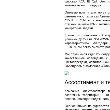
широкая КСС Ш Qpl. Это по
коммерческих площадок.
Оптовые покупатели могут р
светильники, такие как Свет
41581 FERON, но и консульт
степень защиты IP65, темпер
конкретные задачи.
Кроме того, компания «Элект
уличный ДКУ-50вт NSF-PW9-50
характеристикой. Благодаря
FERON, вы легко сможете под
Мы стремимся сделать сотру
качественное освещение с
цветопередачи, оптимальной
Обращаясь в компанию «Элект
Ассортимент и т
Компания "Электрооптторг" 
различных территорий — от
обеспечивающая надежность, 
Особое внимание уделяется 
Например, светильник свето