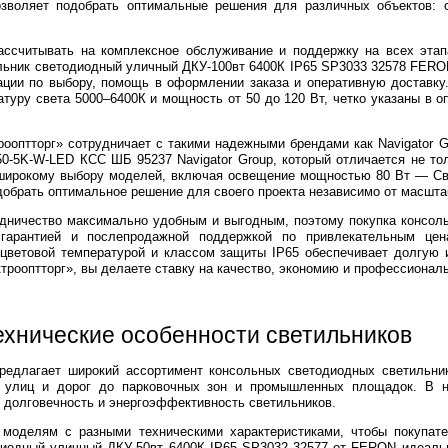
зволяет подобрать оптимальные решения для различных объектов: о
ассчитывать на комплексное обслуживание и поддержку на всех эта
ильник светодиодный уличный ДКУ-100вт 6400К IP65 SP3033 32578 FER
ации по выбору, помощь в оформлении заказа и оперативную доставку
атуру света 5000–6400К и мощность от 50 до 120 Вт, четко указаны в 
рооптторг» сотрудничает с такими надежными брендами как Navigator 
-5K-W-LED КСС ШБ 95237 Navigator Group, который отличается не тол
 широкому выбору моделей, включая освещение мощностью 80 Вт — Св
обрать оптимальное решение для своего проекта независимо от масшта
дничество максимально удобным и выгодным, поэтому покупка консоль
 гарантией и послепродажной поддержкой по привлекательным цен
 цветовой температурой и классом защиты IP65 обеспечивает долгую 
рооптторг», вы делаете ставку на качество, экономию и профессионал
ехнические особенности светильников
предлагает широкий ассортимент консольных светодиодных светильни
 улиц и дорог до парковочных зон и промышленных площадок. В н
долговечность и энергоэффективность светильников.
моделям с разными техническими характеристиками, чтобы покупате
диодный уличный ДКУ-50вт 6400К IP65 SP3032 32577 от FERON идеаль