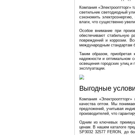
Компания «Электрооптторг» т
светильник светодиодный ули
сэкономить электроэнергию,
влаги, что существенно увели
Особое внимание при произ
обеспечивают стабильную ра
повреждений и коррозии. Вс
международным стандартам бе
Таким образом, приобретая 
надежности и оптимальном с
освещения городских улиц и 
эксплуатации.
Выгодные услови
Компания «Электрооптторг» 
качества оптом. Мы понимае
предложений, учитывая инди
производителей, что гаранти
Одним из ключевых преимущ
ценам. В нашем каталоге пре
SP3032 32577 FERON, до бо