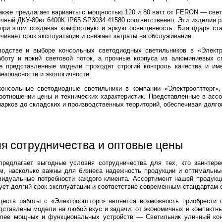
акже предлагает варианты с мощностью 120 и 80 ватт от FERON — све
чный ДКУ-80вт 6400К IP65 SP3034 41580 соответственно. Эти изделия 
 при этом создавая комфортную и яркую освещенность. Благодаря ст
чивает срок эксплуатации и снижает затраты на обслуживание.
водстве и выборе консольных светодиодных светильников в «Электр
боту и яркий световой поток, а прочные корпуса из алюминиевых с
е представленные модели проходят строгий контроль качества и им
зопасности и экологичности.
консольные светодиодные светильники в компании «Электрооптторг»,
оотношении цены и технических характеристик. Представленные в асс
парков до складских и производственных территорий, обеспечивая долг
я сотрудничества и оптовые цены
предлагает выгодные условия сотрудничества для тех, кто заинтер
м, насколько важны для бизнеса надежность продукции и оптимальн
видуальные потребности каждого клиента. Ассортимент нашей продукц
рует долгий срок эксплуатации и соответствие современным стандартам
еств работы с «Электрооптторг» является возможность приобрести 
дставлены модели на любой вкус и задачи: от экономичных и компактны
лее мощных и функциональных устройств — Светильник уличный ко