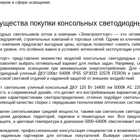
нером в сфере освещения.
ущества покупки консольных светодиодн
одных светильников оптом в компании «Электрооптторг» — это опти
редприятий, строительных компаний и торговых сетей. Одним из ключе
 компания предлагает выгодные цены, которые позволяют снизить себе
м уровне, что особенно важно в условиях интенсивной эксплуатации ули
торг» представлено множество моделей консольных светодиодных св
озволяет выбрать оптимальный вариант для любых задач. Например, с
равномерное освещение при минимальном энергопотреблении. Для 
одиодный уличный ДКУ-100вт 6400К IP65 SP3033 32578 FERON и свет
окой световой отдачей и надежной защитой от внешних воздействий.
т светильник уличный консольный ДКУ 120 Вт 14400 лм 5000К AC 22
ть и современный дизайн, что делает его востребованным вариантом 
ыми характеристиками светораспределения, отлично подойдет свети
диняющий качество сборки с передовыми технологиями оптических систем
авлен светильниками средней мощности, такими как светильник свето
ения дворовых территорий, парковок и пешеходных зон. Все предла
защите, а цветовая температура в диапазоне 5000–6400К обеспечивает к
вождение, профессиональная консультация специалистов и возможность
 надежным партнером для оптовых покупателей. Выбирая светильн