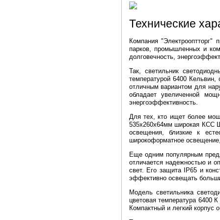
Технические хар
Компания "Электрооптторг" 
парков, промышленных и ком
долговечность, энергоэффект
Так, светильник светодиод
температурой 6400 Кельвин, 
отличным вариантом для нар
обладает увеличенной мощн
энергоэффективность.
Для тех, кто ищет более мо
535х260х64мм широкая КСС Ш
освещения, близкие к есте
широкоформатное освещение, 
Еще одним популярным предл
отличается надежностью и оп
свет. Его защита IP65 и ко
эффективно освещать больш
Модель светильника светод
цветовая температура 6400 К
Компактный и легкий корпус 