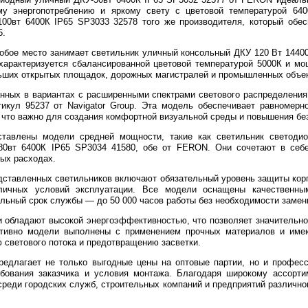
му энергопотреблению и яркому свету с цветовой температурой 64
00вт 6400К IP65 SP3033 32578 того же производителя, который обе
5.
обое место занимает светильник уличный консольный ДКУ 120 Вт 1440
 характеризуется сбалансированной цветовой температурой 5000К и м
ьших открытых площадок, дорожных магистралей и промышленных объект
анных в вариантах с расширенными спектрами светового распределени
кул 95237 от Navigator Group. Эта модель обеспечивает равномерн
 что важно для создания комфортной визуальной среды и повышения без
ставлены модели средней мощности, такие как светильник светоди
80вт 6400К IP65 SP3034 41580, обе от FERON. Они сочетают в себе
ых расходах.
дставленных светильников включают обязательный уровень защиты корпу
личных условий эксплуатации. Все модели оснащены качественны
льный срок службы — до 50 000 часов работы без необходимости замен
и обладают высокой энергоэффективностью, что позволяет значительн
уктивно модели выполнены с применением прочных материалов и име
светового потока и предотвращению засветки.
предлагает не только выгодные цены на оптовые партии, но и профес
бования заказчика и условия монтажа. Благодаря широкому ассорти
реди городских служб, строительных компаний и предприятий различн