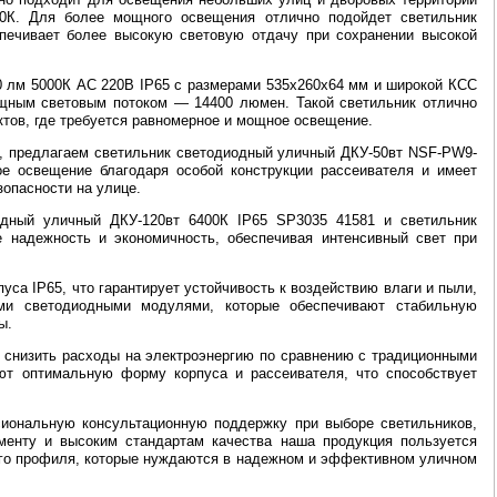
00К. Для более мощного освещения отлично подойдет светильник
спечивает более высокую световую отдачу при сохранении высокой
0 лм 5000К AC 220В IP65 с размерами 535х260х64 мм и широкой КСС
ощным световым потоком — 14400 люмен. Такой светильник отлично
ов, где требуется равномерное и мощное освещение.
я, предлагаем светильник светодиодный уличный ДКУ-50вт NSF-PW9-
ое освещение благодаря особой конструкции рассеивателя и имеет
опасности на улице.
одный уличный ДКУ-120вт 6400К IP65 SP3035 41581 и светильник
 надежность и экономичность, обеспечивая интенсивный свет при
са IP65, что гарантирует устойчивость к воздействию влаги и пыли,
ми светодиодными модулями, которые обеспечивают стабильную
ы.
о снизить расходы на электроэнергию по сравнению с традиционными
ют оптимальную форму корпуса и рассеивателя, что способствует
сиональную консультационную поддержку при выборе светильников,
менту и высоким стандартам качества наша продукция пользуется
ого профиля, которые нуждаются в надежном и эффективном уличном