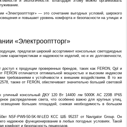
тивности и экологичности. Благодаря этому можно организовать
служивание.
ии «Электрооптторг» — это сочетание выгодных условий, широкого
освещения и повышает уровень комфорта и безопасности на улицах и
ании «Электрооптторг»
родукции, предлагая широкий ассортимент консольных светодиодных
ким характеристикам и надежности изделий, но и их долговечности,
т доступ к продукции проверенных брендов, таких как FERON, Qpl и
7 от FERON отличается оптимальной мощностью и высоким индексом
ми требованиями к устойчивости к внешним воздействиям. В то же
2578, также от FERON, обеспечивает значительно больший световой
ник уличный консольный ДКУ 120 Вт 14400 лм 5000К AC 220В IP65
рное распределение света, что особенно важно для крупных улиц,
е освещение больших площадей, снижая необходимость в большом
50вт NSF-PW9-50-5K-W-LED КСС ШБ 95237 от Navigator Group. Он
т его надежное функционирование в любых погодных условиях. Такой
ая комфорт и безопасность пешеходов.