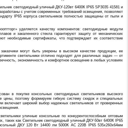
тильник светодиодный уличный ДКУ-120вт 6400К IP65 SP3035 41581 и
разработаны с учетом современных требований освещения, позволяют
андарту IP65 корпуса светильников полностью защищены от пыли и
ооптторг» уделяется качеству компонентов: светодиодные модули
плавов и закаленного стекла гарантируют защиту от механических
еют необходимые сертификаты, что подтверждает их соответствие
 заказчики могут быть уверены в высоком качестве продукции, ее
ортименте светильники отлично подходят для различных задач — от
овечность, экономичность и комфортное освещение в любых условиях
есован в покупке консольных светодиодных светильников высокого
ые цены, поэтому формируем гибкую систему скидок и специальных
ии включает широкий выбор надежных светильников от проверенных
 освещения.
светильники уличные консольные по конкурентоспособным оптовым
х, таких как Светильник светодиодный уличный ДКУ-50вт 6400К IP65
нсольный ДКУ 120 Вт 14400 лм 5000К AC 220В IP65 535х260х64мм