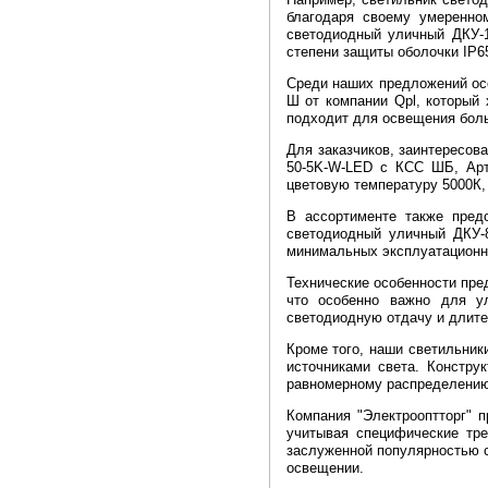
благодаря своему умеренно
светодиодный уличный ДКУ-1
степени защиты оболочки IP6
Среди наших предложений ос
Ш от компании Qpl, который
подходит для освещения бол
Для заказчиков, заинтересов
50-5K-W-LED с КСС ШБ, Арти
цветовую температуру 5000К,
В ассортименте также пред
светодиодный уличный ДКУ-
минимальных эксплуатационн
Технические особенности пре
что особенно важно для у
светодиодную отдачу и длите
Кроме того, наши светильник
источниками света. Констр
равномерному распределению 
Компания "Электрооптторг" 
учитывая специфические тре
заслуженной популярностью с
освещении.