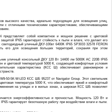
ков высокого качества, идеально подходящих для освещения улиц,
ели с отличными техническими характеристиками, обеспечивающими
овиях.
N представляет собой компактное и мощное решение с цветовой
защитой IP65 гарантирует стойкость к пыли и влаге, что делает его
к светодиодный уличный ДКУ-100вт 6400К IP65 SP3033 32578 FERON
ать его для освещения больших территорий, сохраняя при этом
ьник уличный консольный ДКУ 120 Вт 14400 лм 5000К AC 220В IP65
н и цветовой температурой 5000 К, создающей комфортные условия
лительная характеристика (КСС Ш) обеспечивает равномерное и
странств.
9-50-5K-W-LED КСС ШБ 95237 от Navigator Group. Этот светильник
цветовая температура 5000 К, что обеспечивает яркий и комфортный
рименения на улицах и в жилых зонах, а широкая КСС ШБ позволяет
ичается энергоэффективностью и прочностью. Мощность 120 Вт и
IP65 гарантирует безотказную работу при воздействии влаги и пыли.