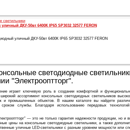
уличный ДКУ-50вт 6400К IP65 SP3032 32577 FERON
иодный уличный ДКУ-50вт 6400К IP65 SP3032 32577 FERON
консольные светодиодные светильник
ии "Электрооптторг".
ние играет ключевую роль в создании комфортной и функциональн
т широкий ассортимент консольных светодиодных светильников высоко
ок и промышленных объектов. В нашем каталоге вы найдете разли
 сроком службы. Благодаря использованию передовых технологи
лектрооптторг" — это не только гарантия надежности продукции, но и
бные цены на консольные светодиодные светильники, а также дополни
твенные уличные LED-светильники с разным уровнем мощности или сп