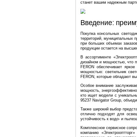
станет вашим надежным парт
Введение: преим
Покупка консольных светоди
территорий, муниципальных п
при больших объемах заказов
продукции остается на высше
В ассортименте «Электроопт
дизайном и мощностью, что п
FERON обеспечивает яркое 
мощностью: светильник свет
FERON, которые обладают выс
Особое внимание заслуживае
мощность, энергоэффективнос
кто ищет модели с уникальн
95237 Navigator Group, объе
Также широкий выбор предст
отлично подходят для освещ
устойчивость к водо- и пыле
Комплексное сервисное сопро
компанию «Электрооптторг»