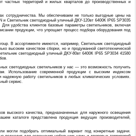
т частных территорий и жилых кварталов до производственных и
пах сотрудничества. Мы обеспечиваем не только выгодные цены на
ON и Светильник светодиодный уличный ДКУ-120вт 6400К IP65 SP3035
. Для удобства клиентов базовые параметры светильников, включая
описании продукции, что упрощает процесс подбора оборудования под
Group. В ассортименте имеются, например, Светильник светодиодный
ько высоким качеством сборки, но и продуманной светотехнической
етильник светодиодный уличный ДКУ-80вт 6400К IP65 SP3034 41580
бов.
ных светодиодных светильников у нас — это возможность получить
ам. Использование современной продукции с высоким индексом
и надежную работу светильников в любых климатических условиях.
ьный сервис.
ков высокого качества, предназначенных для наружного освещения
ашем каталоге представлена продукция ведущих производителей,
ли могли подобрать оптимальный вариант под конкретные задачи.
но подходит для освещения небольших улиц и дворовых территорий