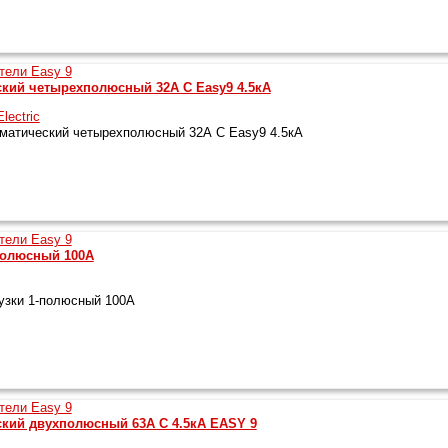
кий четырехполюсный 32А C Easy9 4.5кА
lectric
атический четырехполюсный 32А C Easy9 4.5кА
полюсный 100А
узки 1-полюсный 100А
кий двухполюсный 63A C 4.5кА EASY 9