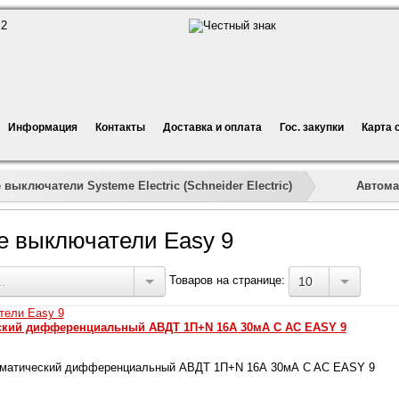
Информация
Контакты
Доставка и оплата
Гос. закупки
Карта 
»
»
»
Автома
выключатели Systeme Electric (Schneider Electric)
е выключатели Easy 9
Товаров на странице:
.
10
ский дифференциальный АВДТ 1П+N 16А 30мА C AC EASY 9
матический дифференциальный АВДТ 1П+N 16А 30мА C AC EASY 9