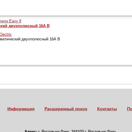
ский двухполюсный 16А B
lectric
матический двухполюсный 16А B
Информация
Расширенный поиск
Контакты
По
Адрес:
г. Ростов-на-Дону
,
344103 г. Ростов-на-Дону,