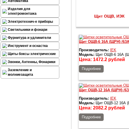
Автоматика
Изделия для
электромонтажа
Щит ОЩВ, ИЭК
Электротехнич-е приборы
Светильники и фонари
Фурнитура и удлинители
Щит ОЩВ-6 16А (ЩРН) /63А
Инструмент и оснастка
Производитель:
IEK
Щиты боксы электрические
Модель:
Щит ОЩВ-6 16А (ЩР
Цена:
1472.2
рублей
Звонки, Антенны, Фонарики
Подробнее
Заземление и
молниезащита
Щит ОЩВ-12 16А (ЩРН) /63
Производитель:
IEK
Модель:
Щит ОЩВ-12 16А (Щ
Цена:
2082.2
рублей
Подробнее