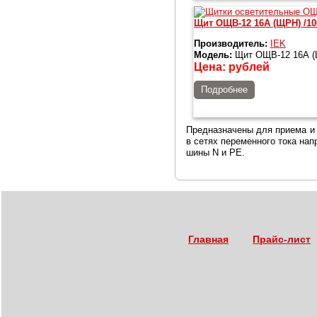
Щит ОЩВ-12 16А (ЩРН) /10
Производитель:
IEK
Модель:
Щит ОЩВ-12 16А (Щ
Цена:
рублей
Подробнее
Предназначены для приема и 
в сетях переменного тока на
шины N и РЕ.
Главная
Прайс-лист