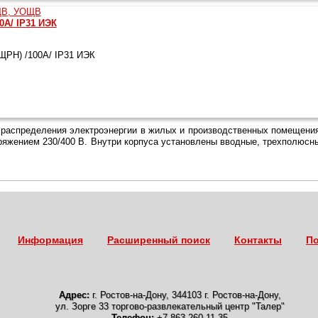
0А/ IP31 ИЭК
РН) /100А/ IP31 ИЭК
распределения электроэнергии в жилых и производственных помещениях
пряжением 230/400 В. Внутри корпуса установлены вводные, трехполюсн
Информация
Расширенный поиск
Контакты
По
Адрес:
г. Ростов-на-Дону
,
344103 г. Ростов-на-Дону,
ул. Зорге 33 торгово-развлекательный центр "Талер"
Телефон:
+7-863-260-11-35