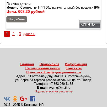
Производитель:
Модель:
Светильник НПП-60w прямоугольный без решетки IP54
Цена:
608.20
рублей
Подробнее
КУПИТЬ →
1
2
3
Далее >
Главная
Прайс-лист
Информация
Расширенный поиск
Контакты
Политика Конфиденциальности
Адрес:
г. Ростов-на-Дону
,
344103 г. Ростов-на-Дону,
ул. Зорге 33 торгово-развлекательный центр "Талер"
Телефон:
+7-863-260-11-35
E-mail:
vvg-ng@mail.ru
Подписаться на рассылку
2017 - 2025
©
Компания ИП