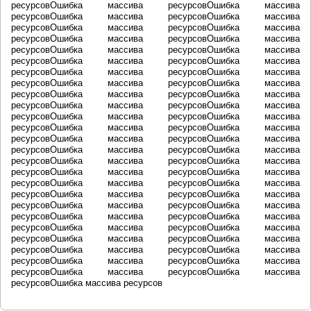
ресурсовОшибка массива ресурсовОшибка массива
ресурсовОшибка массива ресурсовОшибка массива
ресурсовОшибка массива ресурсовОшибка массива
ресурсовОшибка массива ресурсовОшибка массива
ресурсовОшибка массива ресурсовОшибка массива
ресурсовОшибка массива ресурсовОшибка массива
ресурсовОшибка массива ресурсовОшибка массива
ресурсовОшибка массива ресурсовОшибка массива
ресурсовОшибка массива ресурсовОшибка массива
ресурсовОшибка массива ресурсовОшибка массива
ресурсовОшибка массива ресурсовОшибка массива
ресурсовОшибка массива ресурсовОшибка массива
ресурсовОшибка массива ресурсовОшибка массива
ресурсовОшибка массива ресурсовОшибка массива
ресурсовОшибка массива ресурсовОшибка массива
ресурсовОшибка массива ресурсовОшибка массива
ресурсовОшибка массива ресурсовОшибка массива
ресурсовОшибка массива ресурсовОшибка массива
ресурсовОшибка массива ресурсовОшибка массива
ресурсовОшибка массива ресурсовОшибка массива
ресурсовОшибка массива ресурсовОшибка массива
ресурсовОшибка массива ресурсовОшибка массива
ресурсовОшибка массива ресурсовОшибка массива
ресурсовОшибка массива ресурсовОшибка массива
ресурсовОшибка массива ресурсовОшибка массива
ресурсовОшибка массива ресурсов