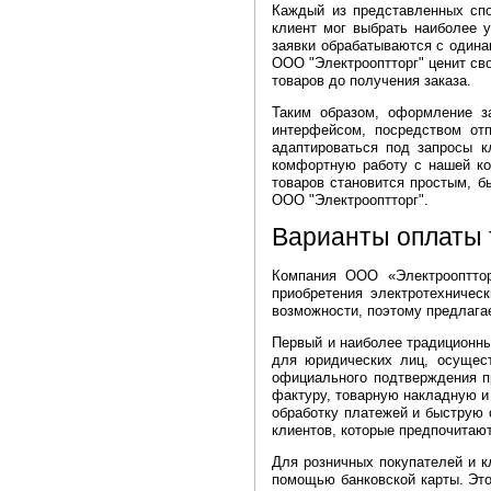
Каждый из представленных спо
клиент мог выбрать наиболее у
заявки обрабатываются с одина
ООО "Электрооптторг" ценит св
товаров до получения заказа.
Таким образом, оформление з
интерфейсом, посредством от
адаптироваться под запросы к
комфортную работу с нашей ко
товаров становится простым, б
ООО "Электрооптторг".
Варианты оплаты 
Компания ООО «Электроопттор
приобретения электротехничес
возможности, поэтому предлага
Первый и наиболее традиционны
для юридических лиц, осущест
официального подтверждения п
фактуру, товарную накладную и
обработку платежей и быструю 
клиентов, которые предпочитаю
Для розничных покупателей и к
помощью банковской карты. Это