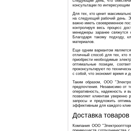
следующий день, что обеспечи
консультации по интересующим 
Для тех, кто ценит максимальн
на следующий рабочий день. Э
важно иметь своевременное пос
контролируя весь процесс дос
менеджеры заранее свяжутся с
Благодаря такому подходу, к
материалов.
Еще одним вариантом является 
отличный способ для тех, кто 
приобрести необходимые электр
оптимальные позиции, соотве
проконсультируют по технически
с собой, что экономит время и
Таким образом, ООО "Электроо
предпочтения. Независимо от т
оперативность, надежность и в
позволяет клиентам уверенно 
запросы и предложить оптима
эффективным для каждого клие
Доставка товаров
Компания ООО "Электрооптторг
преимуществ сотрудничества с