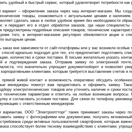
ить удобный и быстрый сервис, который удовлетворит потребности как р
 вариант – оформление заказа через наш интернет-магазин. Мы соз
ехнические товары, ознакомиться с актуальными ценами и наличием, 
озволяет сделать заказ в любое удобное время без необходимости обр
ос и передает его в отдел обработки заказов, где наши специалисты
те предусмотрены подробные описания товаров, технические характерис
роме того, в интернет-магазине регулярно обновляются акции и сп
по выгодным ценам.
заказ вне зависимости от сайт-платформы или у вас возникли особые т
т способ идеально подходит для тех, кто предпочитает подготовить сп
цию, количество и сроки поставки. В письме желательно указать конта
й и подтверждения заказа. Отправив заявку по электронной почте
иалиста, что значительно упрощает документооборот и позволяет уве
 корпоративными клиентами, которым требуется выставление счетов и п
 прямой живой контакт и возможность оперативно обсудить особеннос
ные менеджеры помогут вам продиктовать и оформить заявку. Така
одбору электротехнических товаров или уточнить наличие и сроки пос
по техническим параметрам и ответить на любые возникшие вопросы. 
упку и согласовать условия поставки. Для связи по телефону рекоменд
муникацию с ответственным менеджером.
 вариантам, ООО "Электрооптторг" также принимает заказы через поп
править заявку с фотографиями или документами, получить мгновенны
стребована среди активных пользователей смартфонов, которым важно
заказа способствует более тесному взаимодействию с клиентами, упрощ