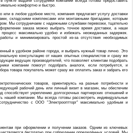
в пункте выдачи сотрудники компании всегда готовы предоставить
ксимально комфортно и быстро.
о или в любое удобное место, компания предлагает услугу доставки
сами, складскими комплексами или монтажными бригадами, которым
аром. Мы сотрудничаем с надежными службами перевозки, тщательно
 оформлении заказа можно выбрать точное время доставки, а наши
ь процесс максимально удобно и избежать неожиданных задержек.
работы и минимизировать простой из-за отсутствия необходимых
енный в удобном районе города, и выбрать нужный товар лично. Это
иональную консультацию от наших опытных специалистов и сразу же
одукции ведущих производителей, что позволяет клиентам подобрать
ники компании помогут подобрать аналоги, если потребуется, и
ора товара покупатель может сразу же оплатить заказ и забрать его
ктротехнических товаров, ориентируясь на разные потребности и
следующий рабочий день или личный визит в магазин, мы обеспечим
ход способствует укреплению долгосрочных партнерских отношений и
сть нашей компании. Мы всегда готовы рассмотреть индивидуальные
 сотрудничество с ООО "Электрооптторг" максимально удобным и
лиентам при оформлении и получении заказов. Одним из ключевых
существляется бесплатно при соблюдении определённых условий. Мы