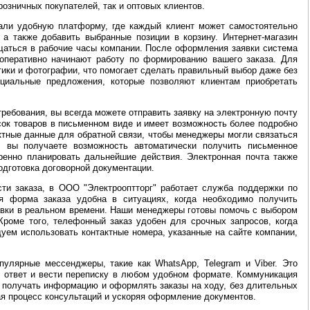
озничных покупателей, так и оптовых клиентов.
дали удобную платформу, где каждый клиент может самостоятельно
а также добавить выбранные позиции в корзину. Интернет-магазин
ащаться в рабочие часы компании. После оформления заявки система
 оперативно начинают работу по формированию вашего заказа. Для
тики и фотографии, что помогает сделать правильный выбор даже без
ециальные предложения, которые позволяют клиентам приобретать
ребования, вы всегда можете отправить заявку на электронную почту
исок товаров в письменном виде и имеет возможность более подробно
ктные данные для обратной связи, чтобы менеджеры могли связаться
, вы получаете возможность автоматически получить письменное
ренно планировать дальнейшие действия. Электронная почта также
одготовка договорной документации.
ти заказа, в ООО "Электрооптторг" работает служба поддержки по
я форма заказа удобна в ситуациях, когда необходимо получить
тавки в реальном времени. Наши менеджеры готовы помочь с выбором
Кроме того, телефонный заказ удобен для срочных запросов, когда
уем использовать контактные номера, указанные на сайте компании,
улярные мессенджеры, такие как WhatsApp, Telegram и Viber. Это
й ответ и вести переписку в любом удобном формате. Коммуникация
 получать информацию и оформлять заказы на ходу, без длительных
ая процесс консультаций и ускоряя оформление документов.