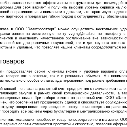
собов заказа является эффективным инструментом для взаимодейст
добный для себя вариант и получить высокий уровень сервиса на люб
ковой оперативностью и вниманием к деталям, что гарантирует надежно
оих партнеров и предлагает гибкий подход к сотрудничеству, обеспечи
аказа в ООО "Электрооптторг" можно осуществить несколькими удоб
правки заявки на электронную почту vvg-ng@mail.ru, по телефону
лиентов и обеспечить качественное обслуживание вне зависимости 
мпанией как для розничных покупателей, так и для крупных оптовых 
ыстрым и удобным, что позволяет нашим клиентам сосредоточиться на
товаров
г» предоставляет своим клиентам гибкие и удобные варианты опла
ких товаров как в оптовых, так и в розничных объемах. Мы понима
ем несколько способов оплаты, адаптированных под разные требования 
й способ – оплата на расчетный счет предприятия с начислением нало
вляющих закупки в рамках своей коммерческой деятельности, а так
роведенных оплат. При выборе оплаты на расчетный счет ООО «Электр
 чек, что обеспечивает прозрачность сделок и способствует соблюдени
отгрузку товара после подтверждения поступления средств на расчетны
т проводить все расчеты через бухгалтерию и централизованно контрол
лиентов, желающих приобрести товар непосредственно в магазине, ОО
т вариант оплаты отличается простотой и скоростью, позволяя оформи