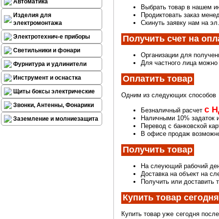
Автоматика
Выбрать товар в нашем и
Продиктовать заказ менед
Изделия для
Скинуть заявку нам на эл
электромонтажа
Электротехнич-е приборы
Получить счет на опл
Светильники и фонари
Организации для получен
Для частного лица можно 
Фурнитура и удлинители
Оплатить товар
Инструмент и оснастка
Щиты боксы электрические
Одним из следующих способов
Звонки, Антенны, Фонарики
с 
Безналичный расчет
Наличными 10% задаток и
Заземление и молниезащита
Перевод с банковской ка
В офисе продаж возможно
Получить товар
На слеующий рабочий ден
Доставка на объект на с
Получить или доставить т
Купить товар сегодн
Купить товар уже сегодня после