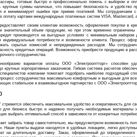
ассиры, готовые быстро и профессионально помочь с выбором и опл
ь крупные суммы наличных, что повышает безопасность и удобство пр
ия и минимизирует ошибки при приеме платежей. Мы сотрудничаем 
ю оплату картами международных платежных систем VISA, Mastercard, а
редоставляет своим клиентам возможность оформления покупки в кред
и значительный объем продукции, но при этом временно ограничены
кредит производится на выгодных условиях с минимальным набором 
я индивидуальные потребности и возможности клиента. Процесс офо
бежать скрытых комиссий и непредвиденных расходов. Мы сотрудни
пасность кредитных операций. Возможность приобрести продукцию в рас
рочного сотрудничества.
знообразию вариантов оплаты ООО «Электрооптторг» способен уд
о крупных корпоративных заказчиков. Гибкая система расчетов обеспеч
специалистов компании помогает подобрать наиболее подходящий сп
процесс сотрудничества максимально комфортным и выгодным для всех
ющих стабильное и взаимовыгодное партнерство с ООО «Электроопттор
р
 стремится обеспечить максимальное удобство и оперативность для сво
 для бизнеса быстро и надежно получать необходимые материалы и
щих выбрать оптимальный способ в зависимости от конкретных потребно
итает забрать товар самостоятельно, мы предусмотрели возможность по
. Наши пункты выдачи находятся в удобных локациях, легко доступны
ат на длительную доставку. Заказ, оформленный до определенного 