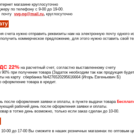
нтернет магазине круглосуточно
жеру по телефону с 9-00 до 19-00.
. почту
vvg-ng@mail.ru
,
круглосуточно
ату
ия счета нужно отправить реквизиты нам на электронную почту одного и
получить коммерческое предложение, для этого нужно оставить свой те
НДС 22%
на расчетный счет, согластно выставленному счету
 90% при получении товара (Задаток необходим так как продукция буде
рты на карту сбербанка №4276520295616664 (Игорь Евгеньевич Б)
 оформление товара в кредит.
ь после оформления заявки и оплаты, в пункте выдачи товара
Беспла
леующий рабочий день после оформления заявки и оплаты.
овар в тотже день возможно, только если заказ сделан до 10-00.
я
 10-00 до 17-00 Вы сможите в наших розничных магазинах по оптовым ц