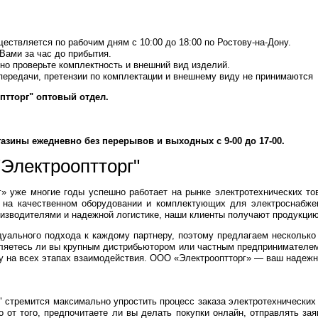
ествляется по рабочим дням с 10:00 до 18:00 по Ростову-на-Дону.
Вами за час до прибытия.
но проверьте комплектность и внешний вид изделий.
передачи, претензии по комплектации и внешнему виду не принимаются
птторг"
оптовый отдел.
азины ежедневно без перерывов и выходных с 9-00 до 17-00.
Электрооптторг"
 уже многие годы успешно работает на рынке электротехнических тов
 на качественном оборудовании и комплектующих для электроснабжен
изводителями и надежной логистике, наши клиенты получают продукцию
ального подхода к каждому партнеру, поэтому предлагаем несколько 
являетесь ли вы крупным дистрибьютором или частным предпринимателем
у на всех этапах взаимодействия. ООО «Электрооптторг» — ваш надежн
 стремится максимально упростить процесс заказа электротехнических 
 от того, предпочитаете ли вы делать покупки онлайн, отправлять з