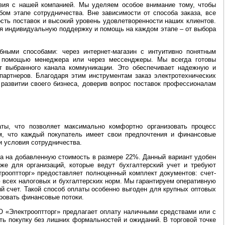
вия с нашей компанией. Мы уделяем особое внимание тому, чтобы
ом этапе сотрудничества. Вне зависимости от способа заказа, все
сть поставок и высокий уровень удовлетворенности наших клиентов.
вая индивидуальную поддержку и помощь на каждом этапе – от выбора
ными способами: через интернет-магазин с интуитивно понятным
 с помощью менеджера или через мессенджеры. Мы всегда готовы
от выбранного канала коммуникации. Это обеспечивает надежную и
партнеров. Благодаря этим инструментам заказ электротехнических
 развитии своего бизнеса, доверив вопрос поставок профессионалам
ты, что позволяет максимально комфортно организовать процесс
ем, что каждый покупатель имеет свои предпочтения и финансовые
и условия сотрудничества.
га на добавленную стоимость в размере 22%. Данный вариант удобен
же для организаций, которые ведут бухгалтерский учет и требуют
ооптторг» предоставляет полноценный комплект документов: счет-
ю всех налоговых и бухгалтерских норм. Мы гарантируем оперативную
й счет. Такой способ оплаты особенно выгоден для крупных оптовых
ировать финансовые потоки.
О «Электрооптторг» предлагает оплату наличными средствами или с
ть покупку без лишних формальностей и ожиданий. В торговой точке