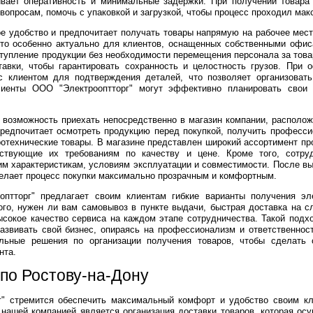
вает оперативность и минимальные задержки. При получении товара 
вопросам, помочь с упаковкой и загрузкой, чтобы процесс проходил ма
ое удобство и предпочитает получать товары напрямую на рабочее мест
то особенно актуально для клиентов, оснащенных собственными офи
тупление продукции без необходимости перемещения персонала за тов
тавки, чтобы гарантировать сохранность и целостность грузов. При
 клиентом для подтверждения деталей, что позволяет организоват
лиенты ООО "Электрооптторг" могут эффективно планировать свои 
возможность приехать непосредственно в магазин компании, располож
предпочитает осмотреть продукцию перед покупкой, получить професс
отехнические товары. В магазине представлен широкий ассортимент пр
тствующие их требованиям по качеству и цене. Кроме того, сотруд
м характеристикам, условиям эксплуатации и совместимости. После выб
 делает процесс покупки максимально прозрачным и комфортным.
птторг" предлагает своим клиентам гибкие варианты получения эле
ого, нужен ли вам самовывоз в пункте выдачи, быстрая доставка на 
ысокое качество сервиса на каждом этапе сотрудничества. Такой под
развивать свой бизнес, опираясь на профессионализм и ответственно
льные решения по организации получения товаров, чтобы сделать
нта.
 по Ростову-на-Дону
" стремится обеспечить максимальный комфорт и удобство своим к
 нашей компанией является организация доставки товаров, которая о