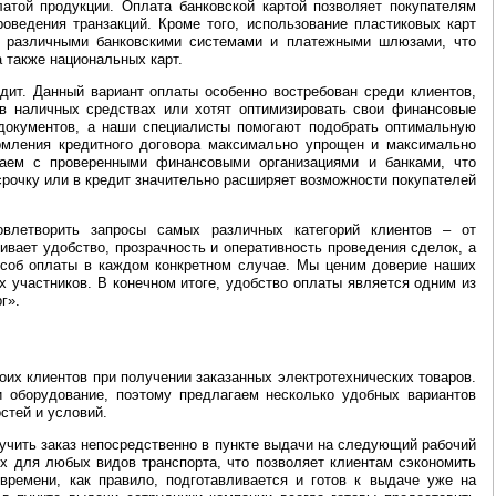
атой продукции. Оплата банковской картой позволяет покупателям
оведения транзакций. Кроме того, использование пластиковых карт
с различными банковскими системами и платежными шлюзами, что
 также национальных карт.
ит. Данный вариант оплаты особенно востребован среди клиентов,
 в наличных средствах или хотят оптимизировать свои финансовые
документов, а наши специалисты помогают подобрать оптимальную
рмления кредитного договора максимально упрощен и максимально
чаем с проверенными финансовыми организациями и банками, что
срочку или в кредит значительно расширяет возможности покупателей
овлетворить запросы самых различных категорий клиентов – от
ивает удобство, прозрачность и оперативность проведения сделок, а
особ оплаты в каждом конкретном случае. Мы ценим доверие наших
 участников. В конечном итоге, удобство оплаты является одним из
г».
их клиентов при получении заказанных электротехнических товаров.
 оборудование, поэтому предлагаем несколько удобных вариантов
стей и условий.
лучить заказ непосредственно в пункте выдачи на следующий рабочий
х для любых видов транспорта, что позволяет клиентам сэкономить
времени, как правило, подготавливается и готов к выдаче уже на