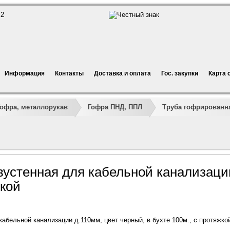
Информация
Контакты
Доставка и оплата
Гос. закупки
Карта 
Гофра, металлорукав
Гофра ПНД, ППЛ
Труба гофрированна
вустенная для кабельной канализации
жкой
кабельной канализации д.110мм, цвет черный, в бухте 100м., с протяжко