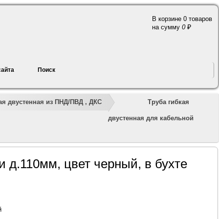
В корзине 0 товаров
a
на сумму
0
сайта
Поиск
»
»
»
»
»
Труба гибкая
я двустенная из ПНД/ПВД , ДКС
двустенная для кабельной
 д.110мм, цвет черный, в бухте
й