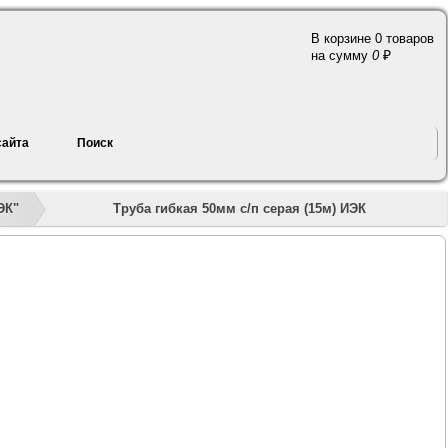
В корзине 0 товаров
a
на сумму
0
сайта
Поиск
»
»
»
»
»
Труба гибкая 50мм с/п серая (15м) ИЭК
ЭК"