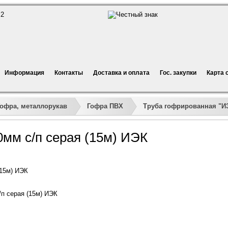
Информация
Контакты
Доставка и оплата
Гос. закупки
Карта 
Гофра, металлорукав
Гофра ПВХ
Труба гофрированная "И
0мм с/п серая (15м) ИЭК
(15м) ИЭК
/п серая (15м) ИЭК