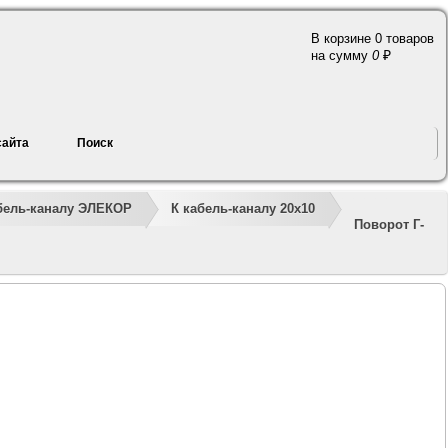
В корзине 0 товаров
a
на сумму
0
сайта
Поиск
»
»
»
»
»
»
бель-каналу ЭЛЕКОР
К кабель-каналу 20х10
Поворот Г-