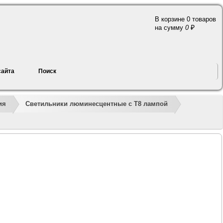
В корзине 0 товаров
a
на сумму
0
сайта
Поиск
»
»
»
»
»
ия
Светильники люминесцентные с T8 лампой