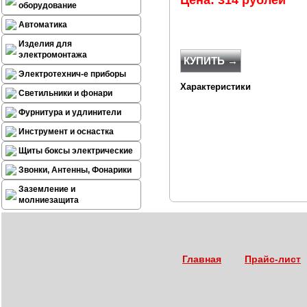
Цена: 314 рублей
оборудование
Автоматика
Изделия для
электромонтажа
КУПИТЬ →
Электротехнич-е приборы
Характеристики
Светильники и фонари
Фурнитура и удлинители
Инструмент и оснастка
Щиты боксы электрические
Звонки, Антенны, Фонарики
Заземление и
молниезащита
Главная
Прайс-лист