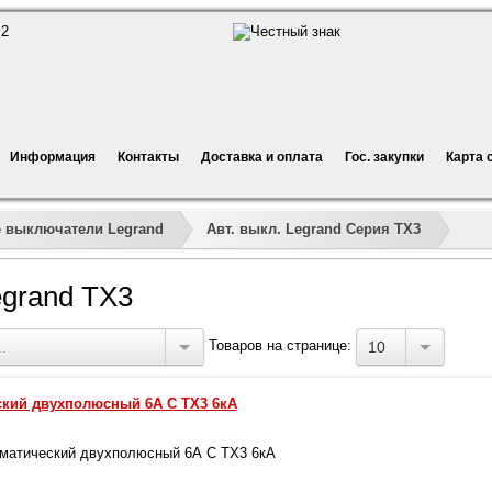
Информация
Контакты
Доставка и оплата
Гос. закупки
Карта 
»
»
»
»
 выключатели Legrand
Авт. выкл. Legrand Серия TX3
egrand TX3
Товаров на странице:
.
10
кий двухполюсный 6А C TX3 6кА
матический двухполюсный 6А C TX3 6кА