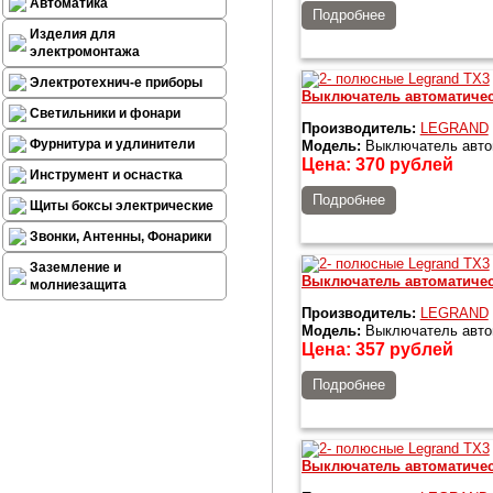
Автоматика
Подробнее
Изделия для
электромонтажа
Электротехнич-е приборы
Выключатель автоматичес
Светильники и фонари
Производитель:
LEGRAND
Фурнитура и удлинители
Модель:
Выключатель автом
Цена:
370
рублей
Инструмент и оснастка
Подробнее
Щиты боксы электрические
Звонки, Антенны, Фонарики
Заземление и
Выключатель автоматичес
молниезащита
Производитель:
LEGRAND
Модель:
Выключатель автом
Цена:
357
рублей
Подробнее
Выключатель автоматичес