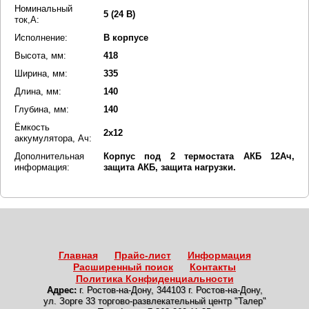
Номинальный
5 (24 В)
ток,А:
Исполнение:
В корпусе
Высота, мм:
418
Ширина, мм:
335
Длина, мм:
140
Глубина, мм:
140
Ёмкость
2х12
аккумулятора, Ач:
Дополнительная
Корпус под 2 термостата АКБ 12Ач,
информация:
защита АКБ, защита нагрузки.
Главная
Прайс-лист
Информация
Расширенный поиск
Контакты
Политика Конфиденциальности
Адрес:
г. Ростов-на-Дону
,
344103 г. Ростов-на-Дону,
ул. Зорге 33 торгово-развлекательный центр "Талер"