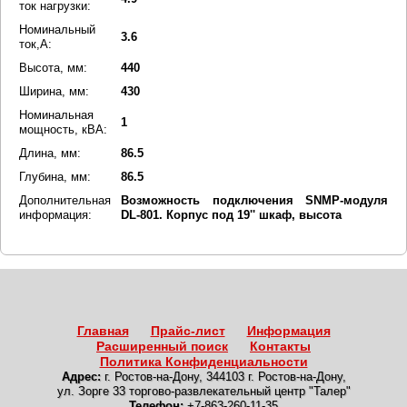
ток нагрузки:
Номинальный
3.6
ток,А:
Высота, мм:
440
Ширина, мм:
430
Номинальная
1
мощность, кВА:
Длина, мм:
86.5
Глубина, мм:
86.5
Дополнительная
Возможность подключения SNMP-модуля
информация:
DL-801. Корпус под 19'' шкаф, высота
Главная
Прайс-лист
Информация
Расширенный поиск
Контакты
Политика Конфиденциальности
Адрес:
г. Ростов-на-Дону
,
344103 г. Ростов-на-Дону,
ул. Зорге 33 торгово-развлекательный центр "Талер"
Телефон:
+7-863-260-11-35