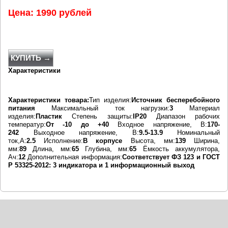
Цена: 1990 рублей
КУПИТЬ →
Характеристики
Характеристики товара:
Тип изделия:
Источник бесперебойного
питания
Максимальный ток нагрузки:
3
Материал
изделия:
Пластик
Степень защиты:
IP20
Диапазон рабочих
температур:
От -10 до +40
Входное напряжение, В:
170-
242
Выходное напряжение, В:
9.5-13.9
Номинальный
ток,А:
2.5
Исполнение:
В корпусе
Высота, мм:
139
Ширина,
мм:
89
Длина, мм:
65
Глубина, мм:
65
Ёмкость аккумулятора,
Ач:
12
Дополнительная информация:
Соответствует ФЗ 123 и ГОСТ
Р 53325-2012: 3 индикатора и 1 информационный выход