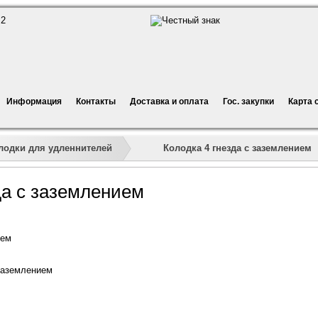
Информация
Контакты
Доставка и оплата
Гос. закупки
Карта 
»
»
»
Колодка 4 гнезда с заземлением
лодки для удленнителей
да с заземлением
ием
заземлением