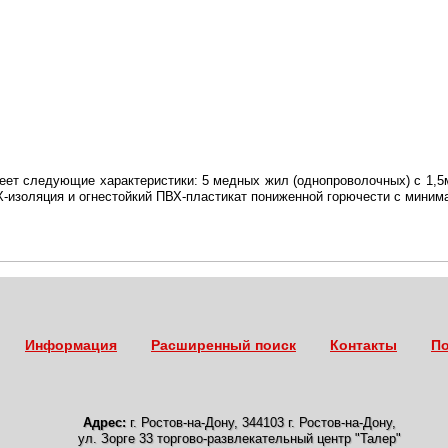
еет следующие характеристики: 5 медных жил (однопроволочных) с 1,5м
Х-изоляция и огнестойкий ПВХ-пластикат пониженной горючести с мин
Информация
Расширенный поиск
Контакты
По
Адрес:
г. Ростов-на-Дону
,
344103 г. Ростов-на-Дону,
ул. Зорге 33 торгово-развлекательный центр "Талер"