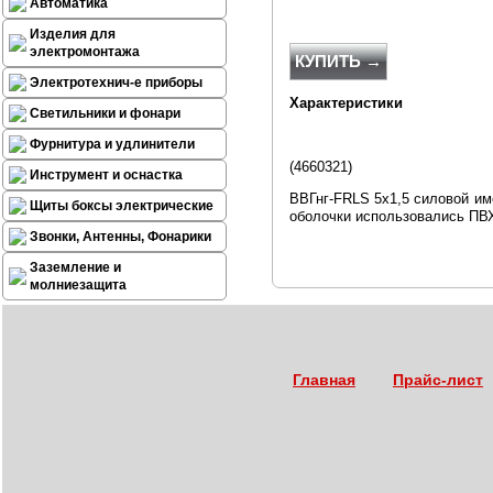
Автоматика
Изделия для
электромонтажа
КУПИТЬ →
Электротехнич-е приборы
Характеристики
Светильники и фонари
Фурнитура и удлинители
(
4660321
)
Инструмент и оснастка
ВВГнг-FRLS 5х1,5 силовой им
Щиты боксы электрические
оболочки использовались ПВ
Звонки, Антенны, Фонарики
Заземление и
молниезащита
Главная
Прайс-лист