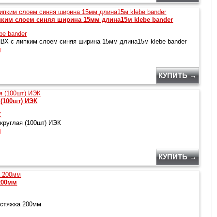
пким слоем синяя ширина 15мм длина15м klebe bander
be bander
ВХ с липким слоем синяя ширина 15мм длина15м klebe bander
й
КУПИТЬ →
(100шт) ИЭК
K
круглая (100шт) ИЭК
й
КУПИТЬ →
200мм
стяжка 200мм