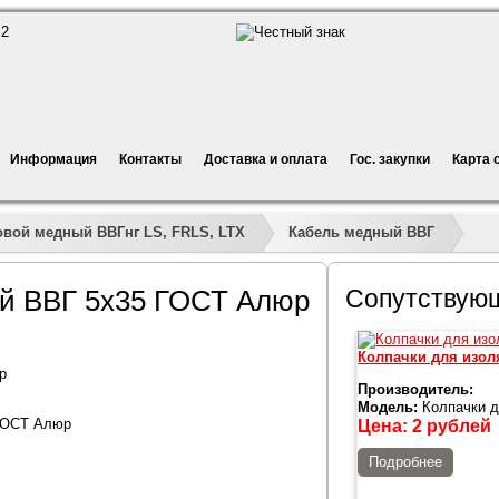
Информация
Контакты
Доставка и оплата
Гос. закупки
Карта 
»
»
»
»
овой медный ВВГнг LS, FRLS, LTX
Кабель медный ВВГ
ый ВВГ 5х35 ГОСТ Алюр
Сопутствую
Колпачки для изол
р
Производитель:
Модель:
Колпачки д
ГОСТ Алюр
Цена:
2
рублей
Подробнее