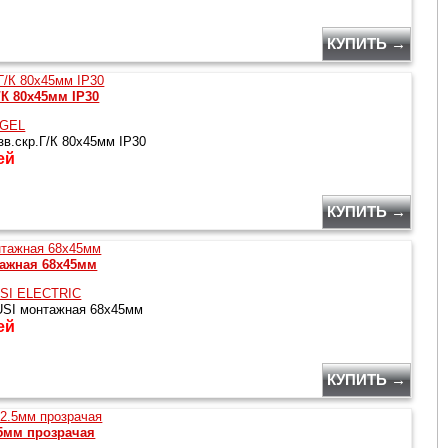
КУПИТЬ →
/К 80х45мм IP30
GEL
зв.скр.Г/К 80х45мм IP30
ей
КУПИТЬ →
тажная 68х45мм
SI ELECTRIC
SI монтажная 68х45мм
ей
КУПИТЬ →
5мм прозрачая