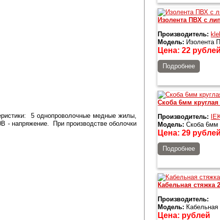
Изолента ПВХ с ли
Производитель:
kle
Модель:
Изолента П
Цена:
22
рубле
Подробнее
Скоба 6мм круглая 
еристики: 5 однопроволочные медные жилы,
Производитель:
IE
0В - напряжение. При производстве оболочки
Модель:
Скоба 6мм 
Цена:
29
рубле
Подробнее
Кабельная стяжка 
Производитель:
Модель:
Кабельная 
Цена:
рублей