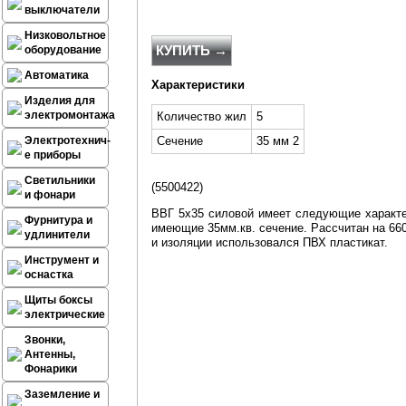
выключатели
Низковольтное
КУПИТЬ →
оборудование
Автоматика
Характеристики
Изделия для
электромонтажа
Количество жил
5
Электротехнич-
Сечение
35 мм 2
е приборы
Светильники
(
5500422
)
и фонари
ВВГ 5х35 силовой имеет следующие характ
Фурнитура и
имеющие 35мм.кв. сечение. Рассчитан на 66
удлинители
и изоляции использовался ПВХ пластикат.
Инструмент и
оснастка
Щиты боксы
электрические
Звонки,
Антенны,
Фонарики
Заземление и