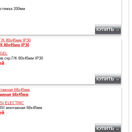
стяжка 200мм
КУПИТЬ →
/К 80х45мм IP30
GEL
зв.скр.Г/К 80х45мм IP30
ей
КУПИТЬ →
тажная 68х45мм
SI ELECTRIC
SI монтажная 68х45мм
ей
КУПИТЬ →