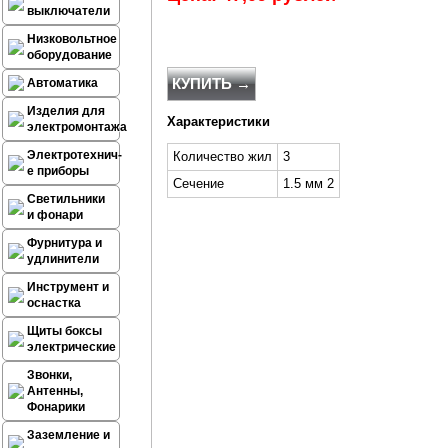
выключатели
Низковольтное
оборудование
КУПИТЬ →
Автоматика
Изделия для
Характеристики
электромонтажа
Электротехнич-
Количество жил
3
е приборы
Сечение
1.5 мм 2
Светильники
и фонари
Фурнитура и
удлинители
Инструмент и
оснастка
Щиты боксы
электрические
Звонки,
Антенны,
Фонарики
Заземление и