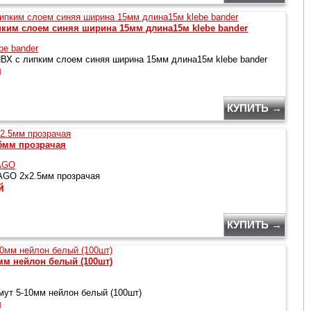
пким слоем синяя ширина 15мм длина15м klebe bander
be bander
ВХ с липким слоем синяя ширина 15мм длина15м klebe bander
й
КУПИТЬ →
5мм прозрачая
AGO
GO 2x2.5мм прозрачая
й
КУПИТЬ →
мм нейлон белый (100шт)
ут 5-10мм нейлон белый (100шт)
й