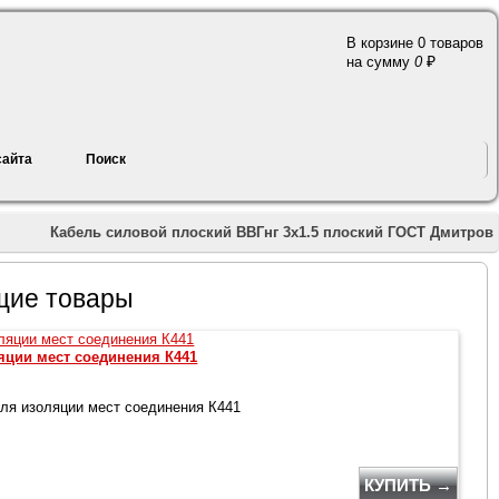
В корзине 0 товаров
a
на сумму
0
сайта
Поиск
»
»
Кабель силовой плоский ВВГнг 3х1.5 плоский ГОСТ Дмитров
щие товары
яции мест соединения К441
ля изоляции мест соединения К441
КУПИТЬ →