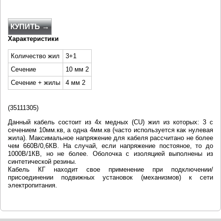
КУПИТЬ →
Характеристики
Количество жил
3+1
Сечение
10 мм 2
Сечение + жилы
4 мм 2
(
35111305)
Данный кабель состоит из 4x медных (CU) жил из которых: 3 с
сечением 10мм.кв, а одна 4мм.кв (часто используется как нулевая
жила). Максимальное напряжение для кабеля рассчитано не более
чем 660В/0,6КВ. На случай, если напряжение постояное, то до
1000В/1КВ, но не более. Оболочка с изоляцией выполнены из
синтетической резины.
Кабель КГ находит свое применение при подключении/
присоединении подвижных установок (механизмов) к сети
электропитания.