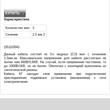
КУПИТЬ →
Характеристики
Количество жил
3
Сечение
2.5 мм 2
(
35110304)
Данный кабель состоит из 3-х медных (CU) жил с сечением
2,5мм.кв. Максимальное напряжение для кабеля рассчитано не
более чем 660В/0,6КВ. На случай, если напряжение постояное, то
до 1000В/1КВ, но не более. Оболочка с изоляцией выполнены из
синтетической резины.
Кабель КГ находит свое применение при подключении/
присоединении подвижных установок (механизмов) к сети
электропитания.