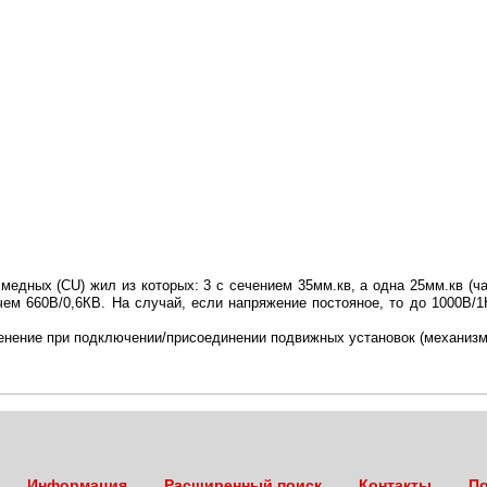
 медных (CU) жил из которых: 3 с сечением 35мм.кв, а одна 25мм.кв (
чем 660В/0,6КВ. На случай, если напряжение постояное, то до 1000В/1
енение при подключении/присоединении подвижных установок (механизмо
Информация
Расширенный поиск
Контакты
По