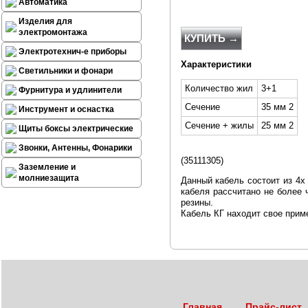
Автоматика
Изделия для
электромонтажа
КУПИТЬ →
Электротехнич-е приборы
Характеристики
Светильники и фонари
Количество жил
3+1
Фурнитура и удлинители
Сечение
35 мм 2
Инструмент и оснастка
Сечение + жилы
25 мм 2
Щиты боксы электрические
Звонки, Антенны, Фонарики
(
35111305)
Заземление и
молниезащита
Данный кабель состоит из 4x
кабеля рассчитано не более 
резины.
Кабель КГ находит свое прим
Главная
Прайс-лист