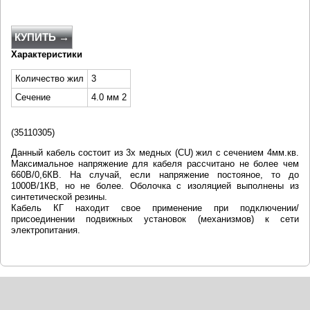
КУПИТЬ →
Характеристики
Количество жил
3
Сечение
4.0 мм 2
(
35110305)
Данный кабель состоит из 3х медных (CU) жил с сечением 4мм.кв.
Максимальное напряжение для кабеля рассчитано не более чем
660В/0,6КВ. На случай, если напряжение постояное, то до
1000В/1КВ, но не более. Оболочка с изоляцией выполнены из
синтетической резины.
Кабель КГ находит свое применение при подключении/
присоединении подвижных установок (механизмов) к сети
электропитания.