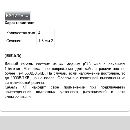
КУПИТЬ →
Характеристики
Количество жил
4
Сечение
1.5 мм 2
(
9691575)
Данный кабель состоит из 4х медных (CU) жил с сечением
1,5мм.кв. Максимальное напряжение для кабеля рассчитано не
более чем 660В/0,6КВ. На случай, если напряжение постояное, то
до 1000В/1КВ, но не более. Оболочка с изоляцией выполнены из
синтетической резины.
Кабель КГ находит свое применение при подключении/
присоединении подвижных установок (механизмов) к сети
электропитания.