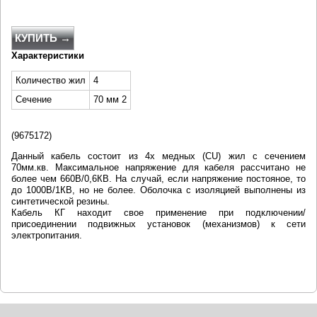
КУПИТЬ →
Характеристики
Количество жил
4
Сечение
70 мм 2
(
9675172)
Данный кабель состоит из 4х медных (CU) жил с сечением
70мм.кв. Максимальное напряжение для кабеля рассчитано не
более чем 660В/0,6КВ. На случай, если напряжение постояное, то
до 1000В/1КВ, но не более. Оболочка с изоляцией выполнены из
синтетической резины.
Кабель КГ находит свое применение при подключении/
присоединении подвижных установок (механизмов) к сети
электропитания.