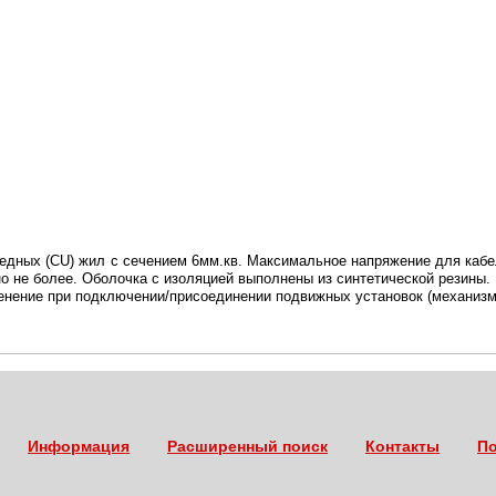
медных (CU) жил с сечением 6мм.кв. Максимальное напряжение для кабе
но не более. Оболочка с изоляцией выполнены из синтетической резины.
енение при подключении/присоединении подвижных установок (механизмо
Информация
Расширенный поиск
Контакты
По