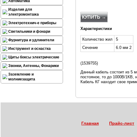
Автоматика
Изделия для
электромонтажа
КУПИТЬ →
Электротехнич-е приборы
Характеристики
Светильники и фонари
Количество жил
5
Фурнитура и удлинители
Сечение
6.0 мм 2
Инструмент и оснастка
Щиты боксы электрические
(
1539755)
Звонки, Антенны, Фонарики
Данный кабель состоит из 5 
Заземление и
постояное, то до 1000В/1КВ, 
молниезащита
Кабель КГ находит свое прим
Главная
Прайс-лист