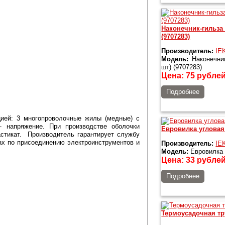
Наконечник-гильза
(9707283)
Производитель:
IE
Модель:
Наконечник
шт) (9707283)
Цена:
75
рубле
Подробнее
ией: 3 многопроволочные жилы (медные) с
- напряжение. При производстве оболочки
Евровилка угловая 
стикат. Производитель гарантирует службу
ах по присоединению электроинструментов и
Производитель:
IE
Модель:
Евровилка 
Цена:
33
рубле
Подробнее
Термоусадочная тр