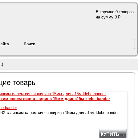
В корзине 0 товаров
a
на сумму
0
сайта
Поиск
.)
щие товары
пким слоем синяя ширина 15мм длина15м klebe bander
be bander
ВХ с липким слоем синяя ширина 15мм длина15м klebe bander
й
КУПИТЬ →