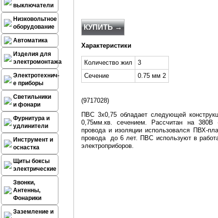
выключатели
Низковольтное
КУПИТЬ →
оборудование
Автоматика
Характеристики
Изделия для
электромонтажа
Количество жил
3
Электротехнич-
Сечение
0.75 мм 2
е приборы
Светильники
(
9717028
)
и фонари
ПВС 3х0,75 обладает следующей конструкц
Фурнитура и
0,75мм.кв. сечением. Рассчитан на 380В 
удлинители
провода и изоляции использовался ПВХ-пла
провода до 6 лет. ПВС используют в работ
Инструмент и
электроприборов.
оснастка
Щиты боксы
электрические
Звонки,
Антенны,
Фонарики
Заземление и