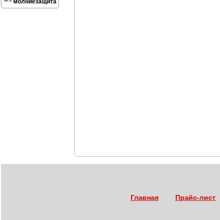
молниезащита
Главная
Прайс-лист