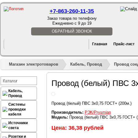
+7-863-260-11-35
Заказ товара по телефону
Ежедневно с 9 до 19
ОБРАТНЫЙ ЗВОНОК
Главная
Прайс-лист
Магазин электротоваров
Кабель, Провод
Провод сое
Каталог
Провод (белый) ПВС 3х
Кабель,
Провод
Провод (белый) ПВС 3х0,75 ГОСТ+ (200м.)
Системы
проводки
Производитель:
РЭК/Prysmian
кабеля
Модель:
Провод (белый) ПВС 3х0,75 ГОСТ+ (
Источники
Цена: 36,38 рублей
света
Розетки и