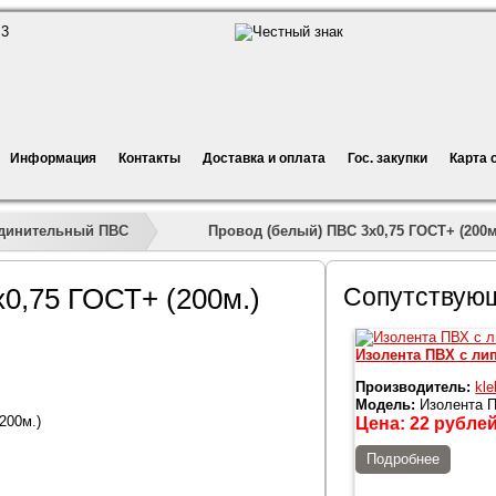
Информация
Контакты
Доставка и оплата
Гос. закупки
Карта 
»
»
»
Провод (белый) ПВС 3х0,75 ГОСТ+ (200м
динительный ПВС
0,75 ГОСТ+ (200м.)
Сопутствую
Изолента ПВХ с ли
Производитель:
kle
Модель:
Изолента П
200м.)
Цена:
22
рубле
Подробнее