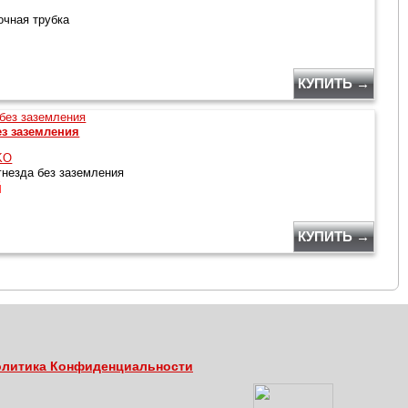
чная трубка
КУПИТЬ →
ез заземления
KO
гнезда без заземления
й
КУПИТЬ →
литика Конфиденциальности