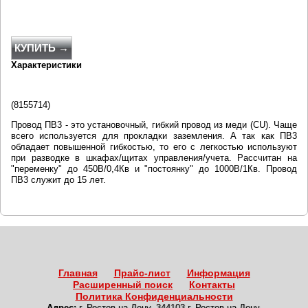
КУПИТЬ →
Характеристики
(
8155714)
Провод ПВ3 - это установочный, гибкий провод из меди (CU). Чаще
всего используется для прокладки заземления. А так как ПВ3
обладает повышенной гибкостью, то его с легкостью используют
при разводке в шкафах/щитах управления/учета. Рассчитан на
"переменку" до 450В/0,4Кв и "постоянку" до 1000В/1Кв. Провод
ПВ3 служит до 15 лет.
Главная
Прайс-лист
Информация
Расширенный поиск
Контакты
Политика Конфиденциальности
Адрес:
г. Ростов-на-Дону
,
344103 г. Ростов-на-Дону,