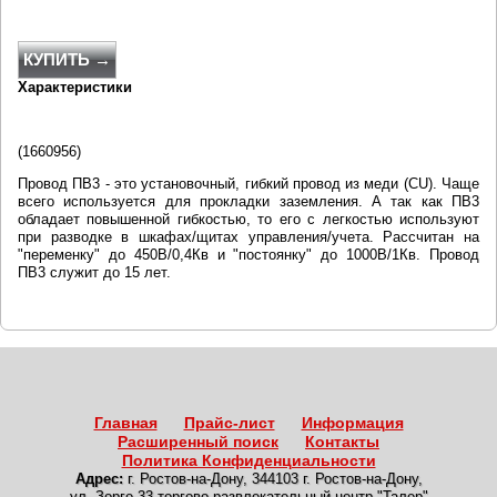
КУПИТЬ →
Характеристики
(
1660956
)
Провод ПВ3 - это установочный, гибкий провод из меди (CU). Чаще
всего используется для прокладки заземления. А так как ПВ3
обладает повышенной гибкостью, то его с легкостью используют
при разводке в шкафах/щитах управления/учета. Рассчитан на
"переменку" до 450В/0,4Кв и "постоянку" до 1000В/1Кв. Провод
ПВ3 служит до 15 лет.
Главная
Прайс-лист
Информация
Расширенный поиск
Контакты
Политика Конфиденциальности
Адрес:
г. Ростов-на-Дону
,
344103 г. Ростов-на-Дону,
ул. Зорге 33 торгово-развлекательный центр "Талер"