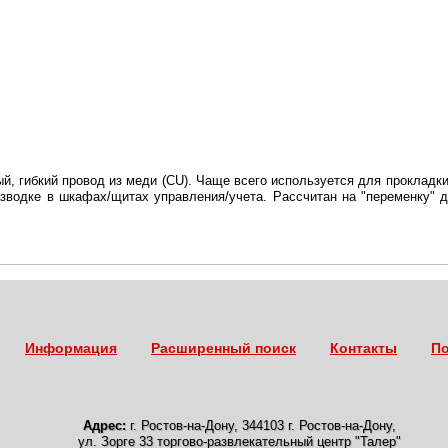
й, гибкий провод из меди (CU). Чаще всего используется для прокладки
зводке в шкафах/щитах управления/учета. Рассчитан на "переменку" д
Информация
Расширенный поиск
Контакты
По
Адрес:
г. Ростов-на-Дону
,
344103 г. Ростов-на-Дону,
ул. Зорге 33 торгово-развлекательный центр "Талер"