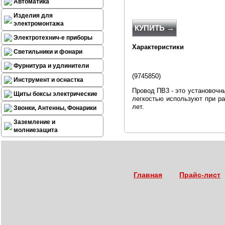
Автоматика
Изделия для
электромонтажа
КУПИТЬ →
Электротехнич-е приборы
Характеристики
Светильники и фонари
Фурнитура и удлинители
(
9745850
)
Инструмент и оснастка
Провод ПВ3 - это установочны
Щиты боксы электрические
легкостью используют при ра
лет.
Звонки, Антенны, Фонарики
Заземление и
молниезащита
Главная
Прайс-лист