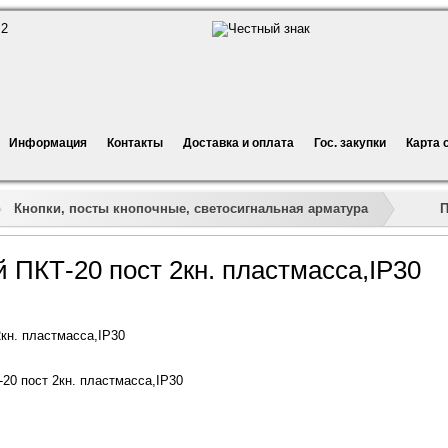
Информация
Контакты
Доставка и оплата
Гос. закупки
Карта 
»
»
»
П
Кнопки, посты кнопочные, светосигнальная арматура
 ПКТ-20 пост 2кн. пластмасса,IP30
кн. пластмасса,IP30
20 пост 2кн. пластмасса,IP30