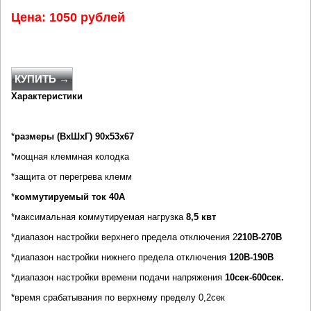
Цена: 1050 рублей
КУПИТЬ →
Характеристики
*
размеры (ВхШхГ) 90х53х67
*мощная клеммная колодка
*защита от перегрева клемм
*
коммутируемый ток 40А
*максимальная коммутируемая нагрузка
8,5 квт
*диапазон настройки верхнего предела отключения 2
210В-270В
*диапазон настройки нижнего предела отключения
120В-190В
*диапазон настройки времени подачи напряжения
10сек-600сек.
*время срабатывания по верхнему пределу 0,2сек