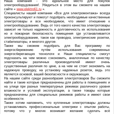
Наша компания - это идеальное место для покупок
электрооборудования!. Убедиться в этом вы сможете на нашем
сайте «
www.elektro61.ru
».
Специалисты нашей компании «Все для электромонтажа» всегда
проконсультируют и помогут подобрать необходимые качественные
электротовары и все необходимое, что имеет отношение к
электрооборудованию. Ведь от того какого качества электротовары
зависит не только надежность и долговечность их использования
но и пожарная безопасность помещения где устанавливается
электрооборудование, такое как проводка, электрические розетки,
стабилизаторы, и многого другое.
Также мы сможем подобрать для Вас программу по
энергосбережению путём использования современных
энергосберегающих технологи и. Наши специалисты смогут
подсказать на чем можно сэкономить, аналогичные по качеству
электротовары различных производителей имеют очень
существенные различия по цене, а на чем не стоит экономить на
надежную проводку, на установку надежных розеток, ведь это
является основой, вашей безопасности и окружающих.
На нашем сайте среди разнообразия электротоваров Вы сможите
найти и такие которые предназначены для работы в помещениях и
на улице при разных температурных режимах различного уровня
влажности и условий эксплуатации, а также товары которые
предназначены для специальных режимов работы и имеют свои
особенности.
Также хотим напомнить, что купленные электротовары должны
устанавливать профессиональные электрики с опытом работы,
потому что у многих возникает желание сделать всё