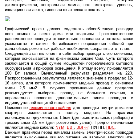
диэлектрическая, контрольная лампа, нож электрика, уровень,
изоляционная лента, гипсовая шпатлевка и шпатель.
Графический проект должен содержать обособленную разводку
всех комнат и всего дома или квартиры. Пространственное
расположение проводки относительно основания и потолка также
указывается в схеме. Во избежание повреждения кабелей при
дальнейших ремонтных работах необходимо сохранить этот план.
Следующий этап включает в себя выбор провода с его сечением,
который основывается на физическом законе Ома. Суть которого
заключается в общей сумме мощностей потребляемого бытового
оборудования и приборов освещения. К этому всему прибавляется
100 Вт запаса. Вычисленный результат разделяем на 220.
Распространенным результатом является значение в пределах 12-
16 ампер, для которого применяется медный провод с сечением
жилы 2,5 мм2. В случаях превышения данных пределов
рекомендуется выбирать провод не большего сечения, а
параллельно провести дополнительные линии проводов с
индивидуальной защитой выключения.
Применение
алюминиевого кабеля
для проводки внутри дома или
квартиры исключается в пользу медного. На практике
используются двухжильные 1,5мм (для осветительных приборов) и
трехжильные 2,5 мм (для розеточных узлов). Предпочтительными
являются медные кабеля:
NYM
,
ВВГ
,
ВВГ-нг
, ПУГНП,
ПВС
.
Важным правилом перед началом замены электрических проводов
является выключение общего питания на вводном электрощите,