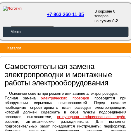
В корзине 0
+7-863-260-11-35
товаров
a
на сумму
0
ОБРАТНЫЙ ЗВОНОК
Меню
Каталог
Самостоятельная замена
электропроводки и монтажные
работы электрооборудования
Основные советы при ремонте или замене электропроводки.
Полная замена
электрических проводов
проводится при
обнаружении серьезных неисправностей. Перед началом
необходимо спроектировать план разводки электропроводки,
который должен содержать в себе пункты подсоединения
проводов, выключатели,
огнеупорная гофрированная труба
,
розетки, автоматические разъединители. Для выполнея
подготовительных работ понадобятся инструменты; перфоратор,
болгарка, паяльник, индикаторная отвертка, отвертка