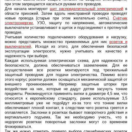
при этом запрещается касаться руками его проводов.
Для начала монтируют
щит распределительный электрический
в
области прихожей. Затем вдоль неисправной проводки проводят
новые провода (старые при этом желательно снять).
Счётчик
электроэнергии
, УЗО, защиту по напряжению, автоматические
выключатели устанавливают в щиток и подсоединяют к протянутой
проводке.
Учитывая количество подключаемого оборудования и нагрузку,
можно представить множество применяемых для них
розеток и
выключателей
. Исходя из этого, для обеспечения безопасной
эксплуатации электросети, нужно учитывать их качество и
надежность при выборе.
Каждая используемая электрическая схема, для надежности и
безопасности, должна обеспечиваться заземлением. Для ее
осуществления все розетки монтируются под трехжильный
защитный проводник для подачи электричества. Помимо всего
этого корпус розетки должен оснащаться механической защитой от
внешнего проникновения. Например защитные шторки при
воздействии на них, которые не дадут детям засунуть тонкие
предметы. Рекомендуется применять вилки в диаметре 4,5 мм, что
относится к европейскому стандарту, ранее используемые 3,5
миллиметровые уже не подойдут из-за того что тонкие вилки
обеспечивают плохой контакт, в следствии чего розетка греется и
оплавляется. Заслонки в розетках бывают поворотного действия и
вертикального подъема. Так же необходимо учесть, что в
недорогих розетках поворотные заслонки могут со временем
блокироваться.
Так же нужно отметить правило выбора специфических розеток