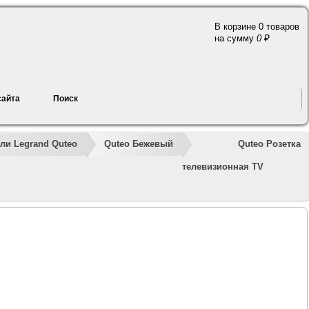
В корзине 0 товаров
a
на сумму
0
сайта
Поиск
»
»
»
»
»
Quteo Розетка
ли Legrand Quteo
Quteo Бежевый
телевизионная TV