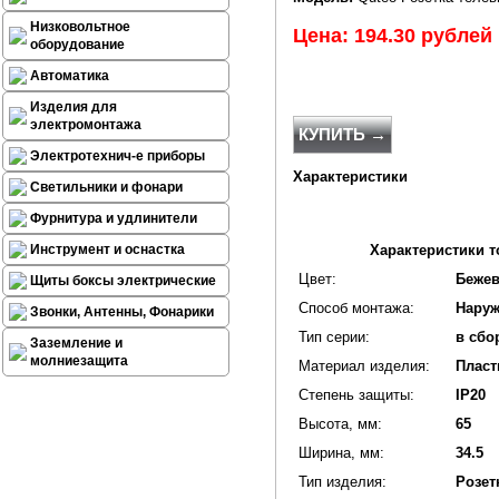
Низковольтное
Цена: 194.30 рублей
оборудование
Автоматика
Изделия для
электромонтажа
КУПИТЬ →
Электротехнич-е приборы
Характеристики
Светильники и фонари
Фурнитура и удлинители
Инструмент и оснастка
Характеристики т
Цвет:
Беже
Щиты боксы электрические
Способ монтажа:
Нару
Звонки, Антенны, Фонарики
Тип серии:
в сбо
Заземление и
молниезащита
Материал изделия:
Пласт
Степень защиты:
IP20
Высота, мм:
65
Ширина, мм:
34.5
Тип изделия:
Розет