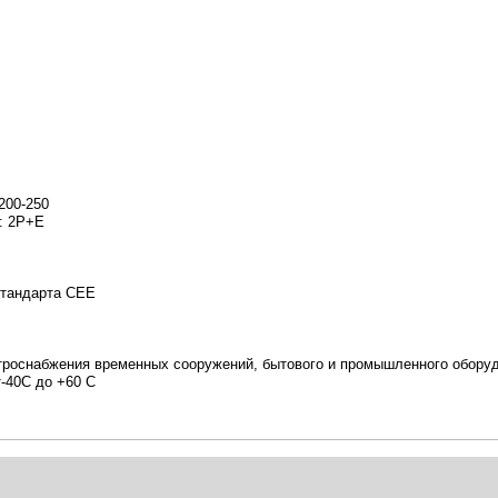
200-250
: 2P+E
стандарта CEE
троснабжения временных сооружений, бытового и промышленного обору
-40С до +60 С