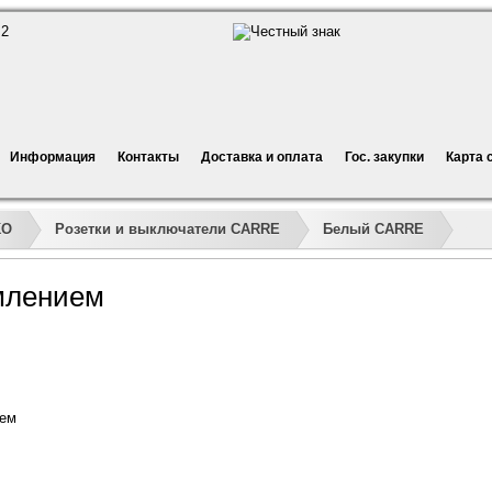
Информация
Контакты
Доставка и оплата
Гос. закупки
Карта 
»
»
»
»
KO
Розетки и выключатели CARRE
Белый CARRE
емлением
ием