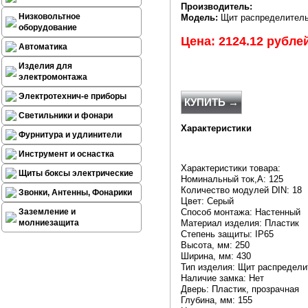
Производитель:
Низковольтное
Модель:
Щит распределительн
оборудование
Цена: 2124.12 рубле
Автоматика
Изделия для
электромонтажа
Электротехнич-е приборы
КУПИТЬ →
Светильники и фонари
Характеристики
Фурнитура и удлинители
Инструмент и оснастка
Характеристики товара:
Щиты боксы электрические
Номинальный ток,А: 125
Количество модулей DIN: 18
Звонки, Антенны, Фонарики
Цвет: Серый
Заземление и
Способ монтажа: Настенный
молниезащита
Материал изделия: Пластик
Степень защиты: IP65
Высота, мм: 250
Ширина, мм: 430
Тип изделия: Щит распредел
Наличие замка: Нет
Дверь: Пластик, прозрачная
Глубина, мм: 155