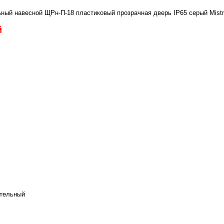
ый навесной ЩРн-П-18 пластиковый прозрачная дверь IP65 серый Mistr
й
ительный