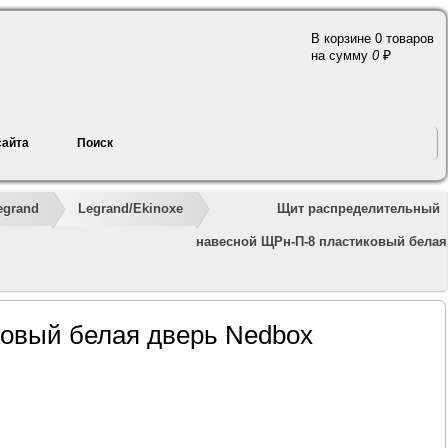
В корзине 0 товаров
a
на сумму
0
сайта
Поиск
»
»
»
»
»
Щит распределительный
egrand
Legrand/Ekinoxe
навесной ЩРн-П-8 пластиковый белая
овый белая дверь Nedbox