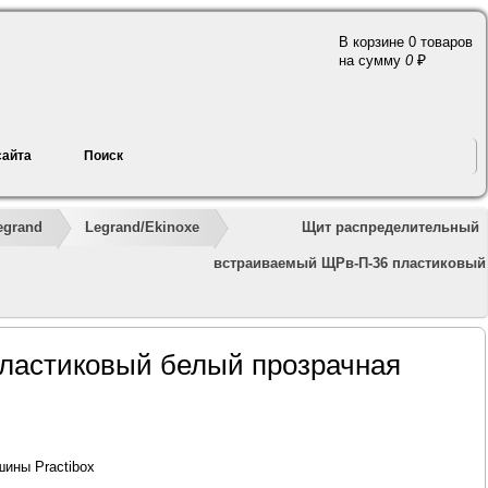
В корзине 0 товаров
a
на сумму
0
сайта
Поиск
»
»
»
»
»
Щит распределительный
egrand
Legrand/Ekinoxe
встраиваемый ЩРв-П-36 пластиковый
ластиковый белый прозрачная
ины Practibox