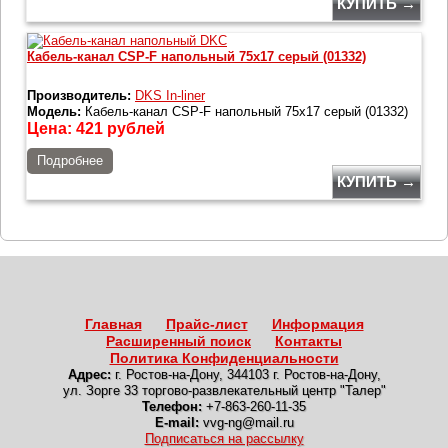
КУПИТЬ →
Кабель-канал СSP-F напольный 75x17 серый (01332)
Производитель:
DKS In-liner
Модель:
Кабель-канал СSP-F напольный 75x17 серый (01332)
Цена:
421
рублей
Подробнее
КУПИТЬ →
Главная
Прайс-лист
Информация
Расширенный поиск
Контакты
Политика Конфиденциальности
Адрес:
г. Ростов-на-Дону
,
344103 г. Ростов-на-Дону,
ул. Зорге 33 торгово-развлекательный центр "Талер"
Телефон:
+7-863-260-11-35
E-mail:
vvg-ng@mail.ru
Подписаться на рассылку