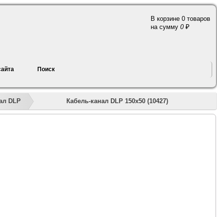
В корзине 0 товаров
a
на сумму
0
сайта
Поиск
»
»
»
»
»
Кабель-канал DLP 150x50 (10427)
ал DLP