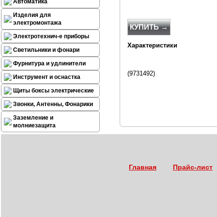
Автоматика
Изделия для
электромонтажа
КУПИТЬ →
Электротехнич-е приборы
Характеристики
Светильники и фонари
Фурнитура и удлинители
(9731492)
Инструмент и оснастка
Щиты боксы электрические
Звонки, Антенны, Фонарики
Заземление и
молниезащита
Главная
Прайс-лист