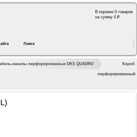
В корзине 0 товаров
a
на сумму
0
сайта
Поиск
»
»
»
»
»
Короб
абель-каналы перфорированные DKS QUADRO
перфорированный
L)