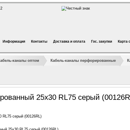
Информация
Контакты
Доставка и оплата
Гос. закупки
Карта 
Кабель-каналы оптом
Кабель-каналы перфорированные
К
рованный 25x30 RL75 серый (00126R
 RL75 серый (00126RL)
ный 25x30 RL75 серый (00126RL)