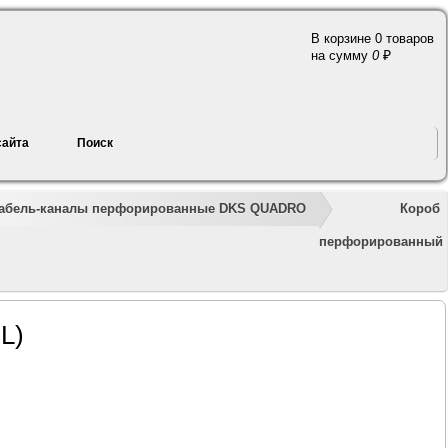
В корзине 0 товаров
a
на сумму
0
сайта
Поиск
»
»
»
»
»
Короб
абель-каналы перфорированные DKS QUADRO
перфорированный
L)