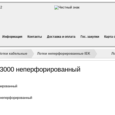
Информация
Контакты
Доставка и оплата
Гос. закупки
Карта 
»
»
»
»
Л
Лотки кабельные
Лотки неперфорированные IEK
х3000 неперфорированный
рированный
 неперфорированный