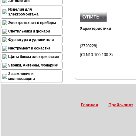
Автоматика
Изделия для
электромонтажа
КУПИТЬ →
Электротехнич-е приборы
Характеристики
Светильники и фонари
Фурнитура и удлинители
(3720228)
Инструмент и оснастка
(CLN10-100-100-3)
Щиты боксы электрические
Звонки, Антенны, Фонарики
Заземление и
молниезащита
Главная
Прайс-лист