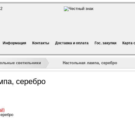
Информация
Контакты
Доставка и оплата
Гос. закупки
Карта 
»
»
»
Настольная лампа, серебро
тольные светильники
мпа, серебро
ай)
серебро