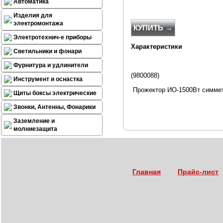
Автоматика
Изделия для
электромонтажа
КУПИТЬ →
Электротехнич-е приборы
Характеристики
Светильники и фонари
Фурнитура и удлинители
(9800088)
Инструмент и оснастка
Прожектор ИО-1500Вт симмет
Щиты боксы электрические
Звонки, Антенны, Фонарики
Заземление и
молниезащита
Главная
Прайс-лист